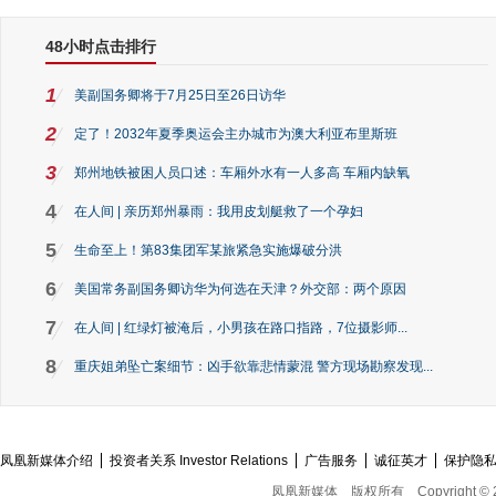
48小时点击排行
1
美副国务卿将于7月25日至26日访华
2
定了！2032年夏季奥运会主办城市为澳大利亚布里斯班
3
郑州地铁被困人员口述：车厢外水有一人多高 车厢内缺氧
4
在人间 | 亲历郑州暴雨：我用皮划艇救了一个孕妇
5
生命至上！第83集团军某旅紧急实施爆破分洪
6
美国常务副国务卿访华为何选在天津？外交部：两个原因
7
在人间 | 红绿灯被淹后，小男孩在路口指路，7位摄影师...
8
重庆姐弟坠亡案细节：凶手欲靠悲情蒙混 警方现场勘察发现...
凤凰新媒体介绍
投资者关系 Investor Relations
广告服务
诚征英才
保护隐
凤凰新媒体
版权所有
Copyright © 