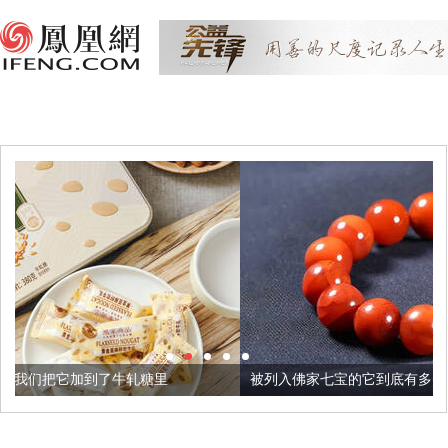
轧糖里
被列入佛家七宝的它到底有多美？