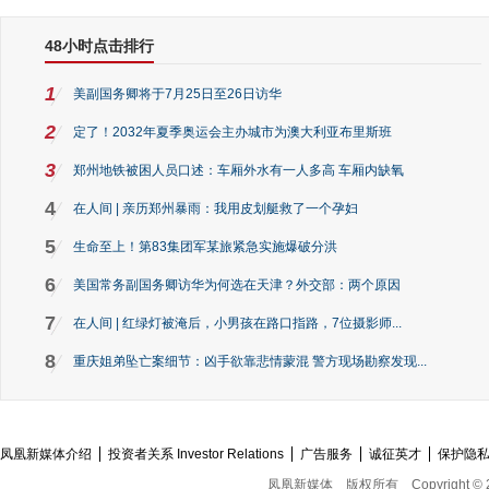
48小时点击排行
1
美副国务卿将于7月25日至26日访华
2
定了！2032年夏季奥运会主办城市为澳大利亚布里斯班
3
郑州地铁被困人员口述：车厢外水有一人多高 车厢内缺氧
4
在人间 | 亲历郑州暴雨：我用皮划艇救了一个孕妇
5
生命至上！第83集团军某旅紧急实施爆破分洪
6
美国常务副国务卿访华为何选在天津？外交部：两个原因
7
在人间 | 红绿灯被淹后，小男孩在路口指路，7位摄影师...
8
重庆姐弟坠亡案细节：凶手欲靠悲情蒙混 警方现场勘察发现...
凤凰新媒体介绍
投资者关系 Investor Relations
广告服务
诚征英才
保护隐
凤凰新媒体
版权所有
Copyright © 