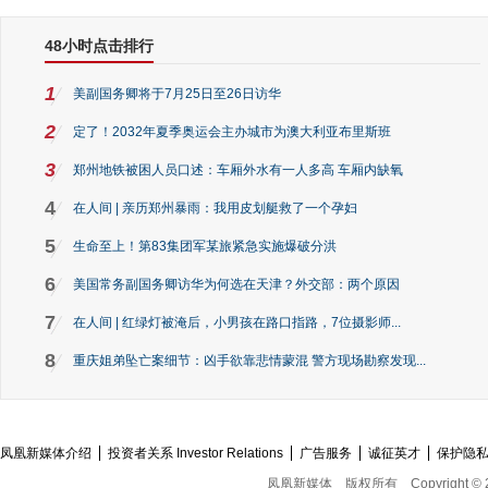
48小时点击排行
1
美副国务卿将于7月25日至26日访华
2
定了！2032年夏季奥运会主办城市为澳大利亚布里斯班
3
郑州地铁被困人员口述：车厢外水有一人多高 车厢内缺氧
4
在人间 | 亲历郑州暴雨：我用皮划艇救了一个孕妇
5
生命至上！第83集团军某旅紧急实施爆破分洪
6
美国常务副国务卿访华为何选在天津？外交部：两个原因
7
在人间 | 红绿灯被淹后，小男孩在路口指路，7位摄影师...
8
重庆姐弟坠亡案细节：凶手欲靠悲情蒙混 警方现场勘察发现...
凤凰新媒体介绍
投资者关系 Investor Relations
广告服务
诚征英才
保护隐
凤凰新媒体
版权所有
Copyright © 