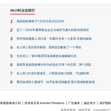
48小时点击排行
1
美副国务卿将于7月25日至26日访华
2
定了！2032年夏季奥运会主办城市为澳大利亚布里斯班
3
郑州地铁被困人员口述：车厢外水有一人多高 车厢内缺氧
4
在人间 | 亲历郑州暴雨：我用皮划艇救了一个孕妇
5
生命至上！第83集团军某旅紧急实施爆破分洪
6
美国常务副国务卿访华为何选在天津？外交部：两个原因
7
在人间 | 红绿灯被淹后，小男孩在路口指路，7位摄影师...
8
重庆姐弟坠亡案细节：凶手欲靠悲情蒙混 警方现场勘察发现...
凤凰新媒体介绍
投资者关系 Investor Relations
广告服务
诚征英才
保护隐
凤凰新媒体
版权所有
Copyright © 