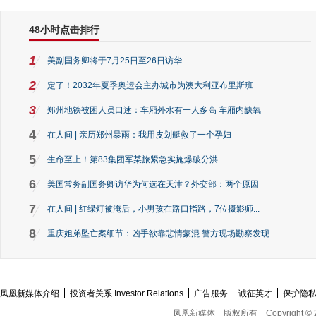
48小时点击排行
1
美副国务卿将于7月25日至26日访华
2
定了！2032年夏季奥运会主办城市为澳大利亚布里斯班
3
郑州地铁被困人员口述：车厢外水有一人多高 车厢内缺氧
4
在人间 | 亲历郑州暴雨：我用皮划艇救了一个孕妇
5
生命至上！第83集团军某旅紧急实施爆破分洪
6
美国常务副国务卿访华为何选在天津？外交部：两个原因
7
在人间 | 红绿灯被淹后，小男孩在路口指路，7位摄影师...
8
重庆姐弟坠亡案细节：凶手欲靠悲情蒙混 警方现场勘察发现...
凤凰新媒体介绍
投资者关系 Investor Relations
广告服务
诚征英才
保护隐
凤凰新媒体
版权所有
Copyright © 