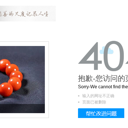
抱歉-您访问的
Sorry-We cannot find t
输入的网址不正确
页面已被删除
这个3.2米的长卷，还原了600岁的紫禁城