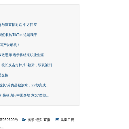
趣与澳直接对话 中方回应
购TikTok 这是我干...
上国产发动机！
致敬恩师 暗示将结束职业生涯
校长反击打掉其3颗牙，双双被刑...
是交换
长”苏贞昌被泼水，22秒完成...
桑顿访问中国多地 意义“类似...
证030609号
视频
·
纪实
·
直播
凤凰卫视
ved.