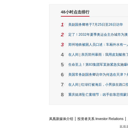
48小时点击排行
1
美副国务卿将于7月25日至26日访华
2
定了！2032年夏季奥运会主办城市为
3
郑州地铁被困人员口述：车厢外水有一
4
在人间 | 亲历郑州暴雨：我用皮划艇救
5
生命至上！第83集团军某旅紧急实施爆
6
美国常务副国务卿访华为何选在天津？
7
在人间 | 红绿灯被淹后，小男孩在路口指
8
重庆姐弟坠亡案细节：凶手欲靠悲情蒙混 
凤凰新媒体介绍
投资者关系 Investor Relations
凤凰