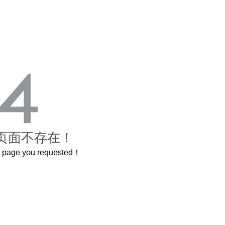
页面不存在！
he page you requested！
曲奇届的“爱马仕”把你的爱封在罐子里送给TA