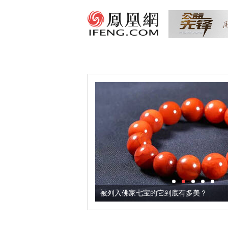
把它加到了牛轧糖里
被列入佛家七宝的它到底有多美？