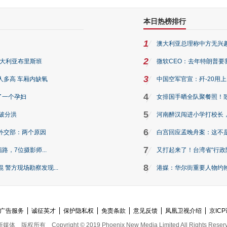
本日热榜排行
1
澳大利亚总理称中方无兴
2
澳大利亚布里斯班
微软CEO：去年特朗普要我们收
3
人多高 车厢内缺氧
中国空军官宣：歼-20用
4
了一个孕妇
女排国手晒全队聚餐照！
5
破分洪
河南醉汉闯进小学打校长，
6
外交部：两个原因
白宫回应孟晚舟案：这不
7
路，7位摄影师...
又打起来了！台湾省“行政院
8
警方现场勘察发现...
港媒：华尔街重要人物约翰·
广告服务
诚征英才
保护隐私权
免责条款
意见反馈
凤凰卫视介绍
京ICP
新媒体
版权所有
Copyright © 2019 Phoenix New Media Limited All Rights Reser