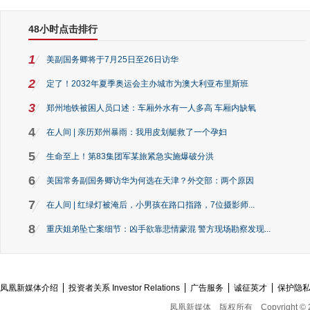
48小时点击排行
1
美副国务卿将于7月25日至26日访华
2
定了！2032年夏季奥运会主办城市为澳大利亚布里斯班
3
郑州地铁被困人员口述：车厢外水有一人多高 车厢内缺氧
4
在人间 | 亲历郑州暴雨：我用皮划艇救了一个孕妇
5
生命至上！第83集团军某旅紧急实施爆破分洪
6
美国常务副国务卿访华为何选在天津？外交部：两个原因
7
在人间 | 红绿灯被淹后，小男孩在路口指路，7位摄影师...
8
重庆姐弟坠亡案细节：凶手欲靠悲情蒙混 警方现场勘察发现...
凤凰新媒体介绍
投资者关系 Investor Relations
广告服务
诚征英才
保护隐
凤凰新媒体
版权所有
Copyright © 