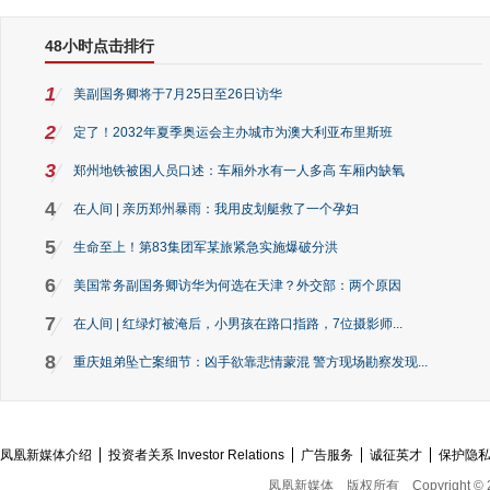
48小时点击排行
1
美副国务卿将于7月25日至26日访华
2
定了！2032年夏季奥运会主办城市为澳大利亚布里斯班
3
郑州地铁被困人员口述：车厢外水有一人多高 车厢内缺氧
4
在人间 | 亲历郑州暴雨：我用皮划艇救了一个孕妇
5
生命至上！第83集团军某旅紧急实施爆破分洪
6
美国常务副国务卿访华为何选在天津？外交部：两个原因
7
在人间 | 红绿灯被淹后，小男孩在路口指路，7位摄影师...
8
重庆姐弟坠亡案细节：凶手欲靠悲情蒙混 警方现场勘察发现...
凤凰新媒体介绍
投资者关系 Investor Relations
广告服务
诚征英才
保护隐
凤凰新媒体
版权所有
Copyright © 