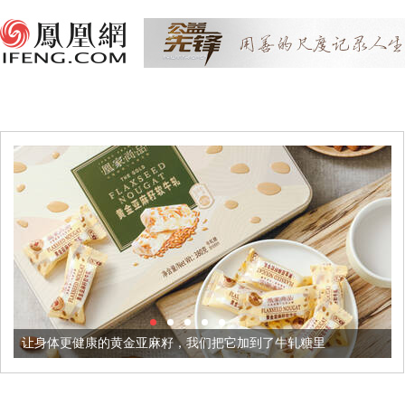
的黄金亚麻籽，我们把它加到了牛轧糖里
被列入佛家七宝的