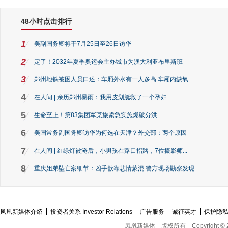
48小时点击排行
1
美副国务卿将于7月25日至26日访华
2
定了！2032年夏季奥运会主办城市为澳大利亚布里斯班
3
郑州地铁被困人员口述：车厢外水有一人多高 车厢内缺氧
4
在人间 | 亲历郑州暴雨：我用皮划艇救了一个孕妇
5
生命至上！第83集团军某旅紧急实施爆破分洪
6
美国常务副国务卿访华为何选在天津？外交部：两个原因
7
在人间 | 红绿灯被淹后，小男孩在路口指路，7位摄影师...
8
重庆姐弟坠亡案细节：凶手欲靠悲情蒙混 警方现场勘察发现...
凤凰新媒体介绍
投资者关系 Investor Relations
广告服务
诚征英才
保护隐
凤凰新媒体
版权所有
Copyright © 