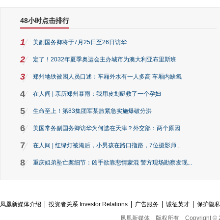
48小时点击排行
1
美副国务卿将于7月25日至26日访华
2
定了！2032年夏季奥运会主办城市为澳大利亚布里斯班
3
郑州地铁被困人员口述：车厢外水有一人多高 车厢内缺氧
4
在人间 | 亲历郑州暴雨：我用皮划艇救了一个孕妇
5
生命至上！第83集团军某旅紧急实施爆破分洪
6
美国常务副国务卿访华为何选在天津？外交部：两个原因
7
在人间 | 红绿灯被淹后，小男孩在路口指路，7位摄影师...
8
重庆姐弟坠亡案细节：凶手欲靠悲情蒙混 警方现场勘察发现...
凤凰新媒体介绍
投资者关系 Investor Relations
广告服务
诚征英才
保护隐
凤凰新媒体
版权所有
Copyright © 