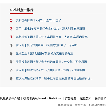
48小时点击排行
1
美副国务卿将于7月25日至26日访华
2
定了！2032年夏季奥运会主办城市为澳大利亚布里斯班
3
郑州地铁被困人员口述：车厢外水有一人多高 车厢内缺氧
4
在人间 | 亲历郑州暴雨：我用皮划艇救了一个孕妇
5
生命至上！第83集团军某旅紧急实施爆破分洪
6
美国常务副国务卿访华为何选在天津？外交部：两个原因
7
在人间 | 红绿灯被淹后，小男孩在路口指路，7位摄影师...
8
重庆姐弟坠亡案细节：凶手欲靠悲情蒙混 警方现场勘察发现...
凤凰新媒体介绍
投资者关系 Investor Relations
广告服务
诚征英才
保护隐
凤凰新媒体
版权所有
Copyright © 