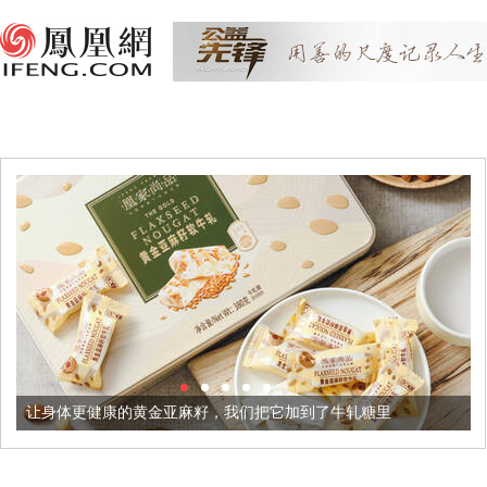
健康的黄金亚麻籽，我们把它加到了牛轧糖里
被列入佛家七