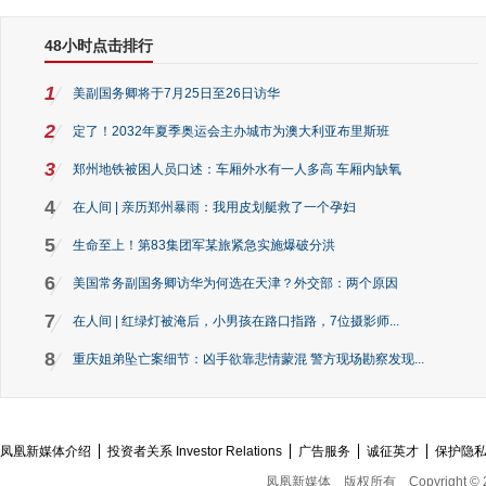
48小时点击排行
1
美副国务卿将于7月25日至26日访华
2
定了！2032年夏季奥运会主办城市为澳大利亚布里斯班
3
郑州地铁被困人员口述：车厢外水有一人多高 车厢内缺氧
4
在人间 | 亲历郑州暴雨：我用皮划艇救了一个孕妇
5
生命至上！第83集团军某旅紧急实施爆破分洪
6
美国常务副国务卿访华为何选在天津？外交部：两个原因
7
在人间 | 红绿灯被淹后，小男孩在路口指路，7位摄影师...
8
重庆姐弟坠亡案细节：凶手欲靠悲情蒙混 警方现场勘察发现...
凤凰新媒体介绍
投资者关系 Investor Relations
广告服务
诚征英才
保护隐
凤凰新媒体
版权所有
Copyright © 