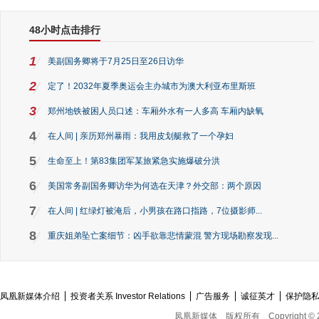
48小时点击排行
1
美副国务卿将于7月25日至26日访华
2
定了！2032年夏季奥运会主办城市为澳大利亚布里斯班
3
郑州地铁被困人员口述：车厢外水有一人多高 车厢内缺氧
4
在人间 | 亲历郑州暴雨：我用皮划艇救了一个孕妇
5
生命至上！第83集团军某旅紧急实施爆破分洪
6
美国常务副国务卿访华为何选在天津？外交部：两个原因
7
在人间 | 红绿灯被淹后，小男孩在路口指路，7位摄影师...
8
重庆姐弟坠亡案细节：凶手欲靠悲情蒙混 警方现场勘察发现...
凤凰新媒体介绍
投资者关系 Investor Relations
广告服务
诚征英才
保护隐
凤凰新媒体
版权所有
Copyright © 