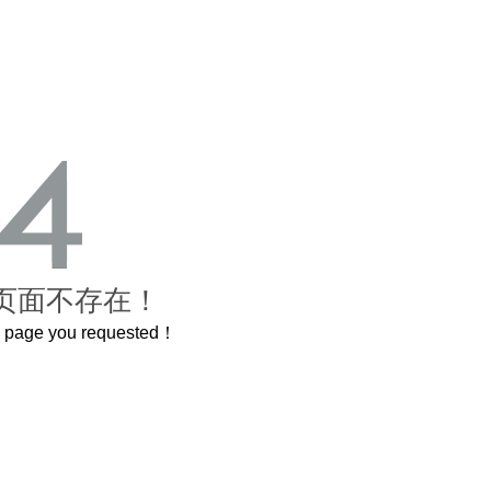
页面不存在！
he page you requested！
禁城
曲奇届的“爱马仕”把你的爱封在罐子里送给