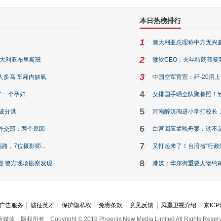
本日热榜排行
1
澳大利亚总理称中方无兴
2
澳大利亚布里斯班
微软CEO：去年特朗普要我们收
3
人多高 车厢内缺氧
中国空军官宣：歼-20用
4
了一个孕妇
女排国手晒全队聚餐照！
5
破分洪
河南醉汉闯进小学打校长，
6
外交部：两个原因
白宫回应孟晚舟案：这不
7
路，7位摄影师...
又打起来了！台湾省“行政院
8
警方现场勘察发现...
港媒：华尔街重要人物约翰·
广告服务
诚征英才
保护隐私权
免责条款
意见反馈
凤凰卫视介绍
京ICP
新媒体
版权所有
Copyright © 2019 Phoenix New Media Limited All Rights Reser