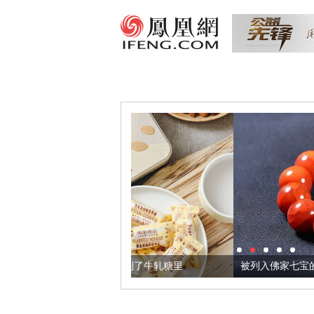
，我们把它加到了牛轧糖里
被列入佛家七宝的它到底有多美