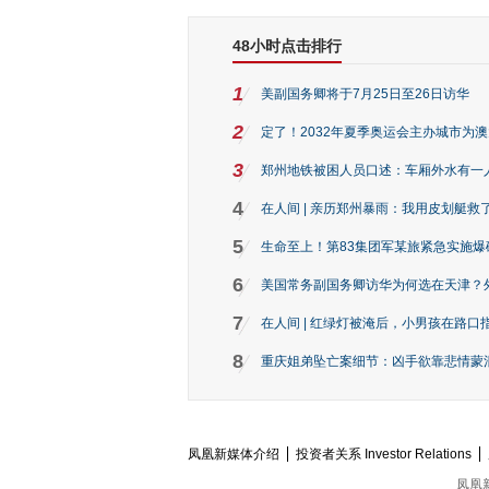
48小时点击排行
1
美副国务卿将于7月25日至26日访华
2
定了！2032年夏季奥运会主办城市为
3
郑州地铁被困人员口述：车厢外水有一
4
在人间 | 亲历郑州暴雨：我用皮划艇救
5
生命至上！第83集团军某旅紧急实施爆
6
美国常务副国务卿访华为何选在天津？
7
在人间 | 红绿灯被淹后，小男孩在路口指
8
重庆姐弟坠亡案细节：凶手欲靠悲情蒙混 
凤凰新媒体介绍
投资者关系 Investor Relations
凤凰