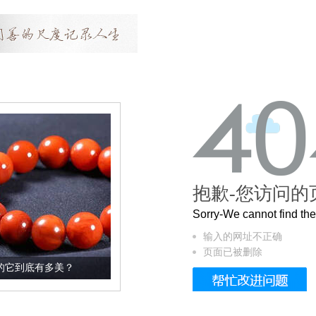
抱歉-您访问的
Sorry-We cannot find t
输入的网址不正确
页面已被删除
？
这个3.2米的长卷，还原了600岁的紫