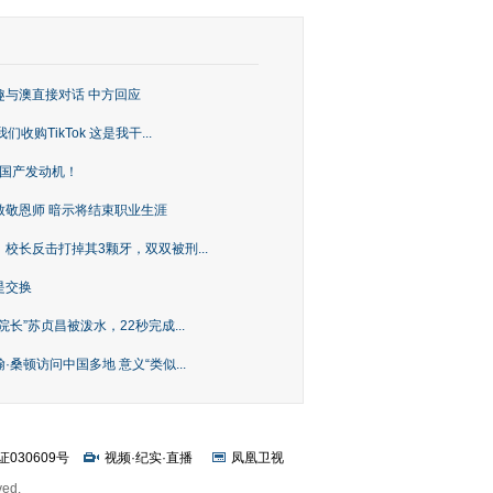
趣与澳直接对话 中方回应
购TikTok 这是我干...
上国产发动机！
致敬恩师 暗示将结束职业生涯
校长反击打掉其3颗牙，双双被刑...
是交换
长”苏贞昌被泼水，22秒完成...
桑顿访问中国多地 意义“类似...
证030609号
视频
·
纪实
·
直播
凤凰卫视
ved.