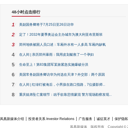
48小时点击排行
1
美副国务卿将于7月25日至26日访华
2
定了！2032年夏季奥运会主办城市为澳大利亚布里斯班
3
郑州地铁被困人员口述：车厢外水有一人多高 车厢内缺氧
4
在人间 | 亲历郑州暴雨：我用皮划艇救了一个孕妇
5
生命至上！第83集团军某旅紧急实施爆破分洪
6
美国常务副国务卿访华为何选在天津？外交部：两个原因
7
在人间 | 红绿灯被淹后，小男孩在路口指路，7位摄影师...
8
重庆姐弟坠亡案细节：凶手欲靠悲情蒙混 警方现场勘察发现...
凤凰新媒体介绍
投资者关系 Investor Relations
广告服务
诚征英才
保护隐
凤凰新媒体
版权所有
Copyright © 