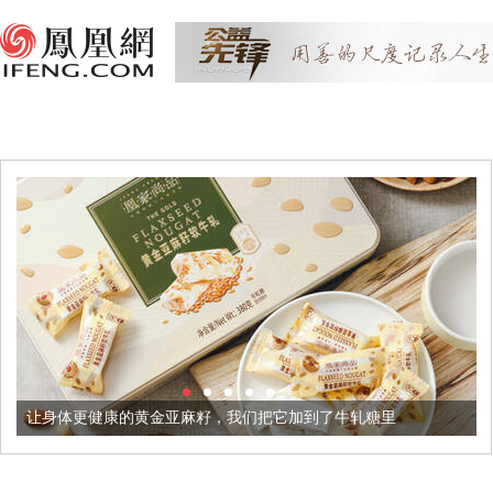
康的黄金亚麻籽，我们把它加到了牛轧糖里
被列入佛家七宝