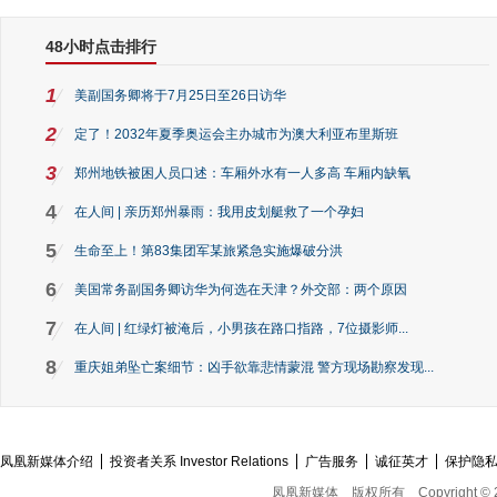
48小时点击排行
1
美副国务卿将于7月25日至26日访华
2
定了！2032年夏季奥运会主办城市为澳大利亚布里斯班
3
郑州地铁被困人员口述：车厢外水有一人多高 车厢内缺氧
4
在人间 | 亲历郑州暴雨：我用皮划艇救了一个孕妇
5
生命至上！第83集团军某旅紧急实施爆破分洪
6
美国常务副国务卿访华为何选在天津？外交部：两个原因
7
在人间 | 红绿灯被淹后，小男孩在路口指路，7位摄影师...
8
重庆姐弟坠亡案细节：凶手欲靠悲情蒙混 警方现场勘察发现...
凤凰新媒体介绍
投资者关系 Investor Relations
广告服务
诚征英才
保护隐
凤凰新媒体
版权所有
Copyright © 