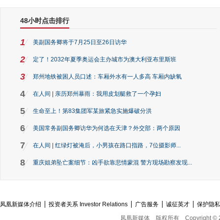
48小时点击排行
1
美副国务卿将于7月25日至26日访华
2
定了！2032年夏季奥运会主办城市为澳大利亚布里斯班
3
郑州地铁被困人员口述：车厢外水有一人多高 车厢内缺氧
4
在人间 | 亲历郑州暴雨：我用皮划艇救了一个孕妇
5
生命至上！第83集团军某旅紧急实施爆破分洪
6
美国常务副国务卿访华为何选在天津？外交部：两个原因
7
在人间 | 红绿灯被淹后，小男孩在路口指路，7位摄影师...
8
重庆姐弟坠亡案细节：凶手欲靠悲情蒙混 警方现场勘察发现...
凤凰新媒体介绍
投资者关系 Investor Relations
广告服务
诚征英才
保护隐
凤凰新媒体
版权所有
Copyright © 