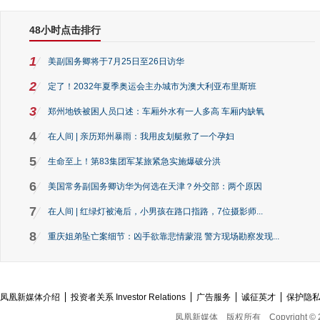
48小时点击排行
1
美副国务卿将于7月25日至26日访华
2
定了！2032年夏季奥运会主办城市为澳大利亚布里斯班
3
郑州地铁被困人员口述：车厢外水有一人多高 车厢内缺氧
4
在人间 | 亲历郑州暴雨：我用皮划艇救了一个孕妇
5
生命至上！第83集团军某旅紧急实施爆破分洪
6
美国常务副国务卿访华为何选在天津？外交部：两个原因
7
在人间 | 红绿灯被淹后，小男孩在路口指路，7位摄影师...
8
重庆姐弟坠亡案细节：凶手欲靠悲情蒙混 警方现场勘察发现...
凤凰新媒体介绍
投资者关系 Investor Relations
广告服务
诚征英才
保护隐
凤凰新媒体
版权所有
Copyright © 