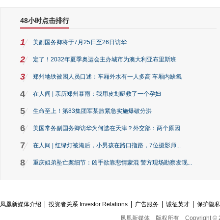
48小时点击排行
1
美副国务卿将于7月25日至26日访华
2
定了！2032年夏季奥运会主办城市为澳大利亚布里斯班
3
郑州地铁被困人员口述：车厢外水有一人多高 车厢内缺氧
4
在人间 | 亲历郑州暴雨：我用皮划艇救了一个孕妇
5
生命至上！第83集团军某旅紧急实施爆破分洪
6
美国常务副国务卿访华为何选在天津？外交部：两个原因
7
在人间 | 红绿灯被淹后，小男孩在路口指路，7位摄影师...
8
重庆姐弟坠亡案细节：凶手欲靠悲情蒙混 警方现场勘察发现...
凤凰新媒体介绍
投资者关系 Investor Relations
广告服务
诚征英才
保护隐
凤凰新媒体
版权所有
Copyright © 