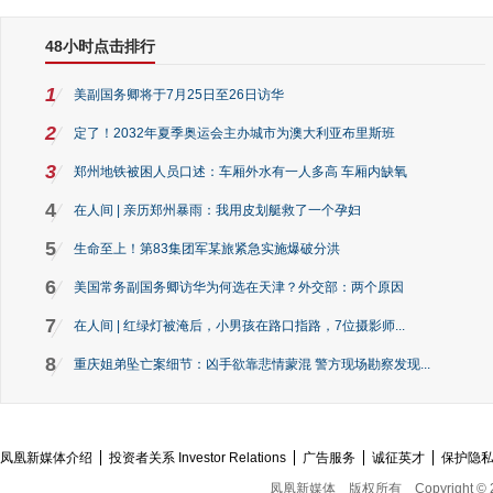
48小时点击排行
1
美副国务卿将于7月25日至26日访华
2
定了！2032年夏季奥运会主办城市为澳大利亚布里斯班
3
郑州地铁被困人员口述：车厢外水有一人多高 车厢内缺氧
4
在人间 | 亲历郑州暴雨：我用皮划艇救了一个孕妇
5
生命至上！第83集团军某旅紧急实施爆破分洪
6
美国常务副国务卿访华为何选在天津？外交部：两个原因
7
在人间 | 红绿灯被淹后，小男孩在路口指路，7位摄影师...
8
重庆姐弟坠亡案细节：凶手欲靠悲情蒙混 警方现场勘察发现...
凤凰新媒体介绍
投资者关系 Investor Relations
广告服务
诚征英才
保护隐
凤凰新媒体
版权所有
Copyright © 