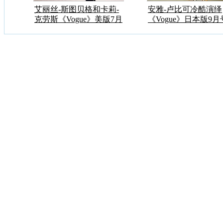
艾丽丝-斯图贝格和卡莉-
安雅-卢比可冷酷演绎
克劳斯《Vogue》美版7月
《Vogue》日本版9
内页大片
尚大片