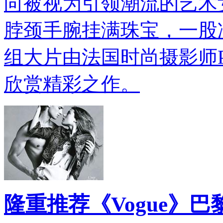
向被视为引领潮流的艺术
脖颈手腕挂满珠宝，一股
组大片由法国时尚摄影师Patri
欣赏精彩之作。
隆重推荐《Vogue》巴