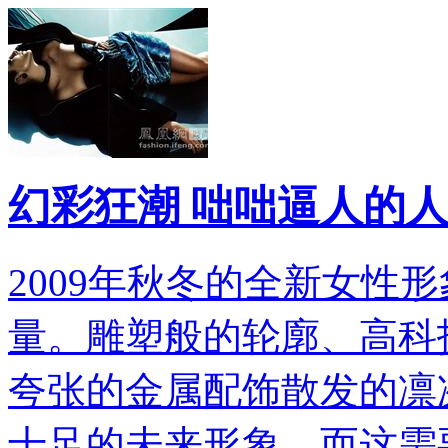
幻彩狂潮 咄咄逼人的
2009年秋冬的全新女性
量。雕塑般的轮廓、高科
夸张的金属配饰散发的凛
十足的未来形象，而这需