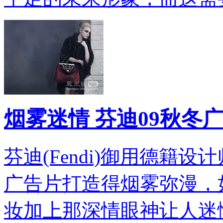
烟雾迷情 芬迪09秋冬广
芬迪(Fendi)御用德籍设
广告片打造得烟雾弥漫，
妆加上那深情眼神让人迷