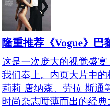
隆重推荐《Vogue》巴
这是一次庞大的视觉盛宴，
我们奉上。内页大片中的
莉莉-唐纳森、劳拉-斯
时尚杂志喷薄而出的经典