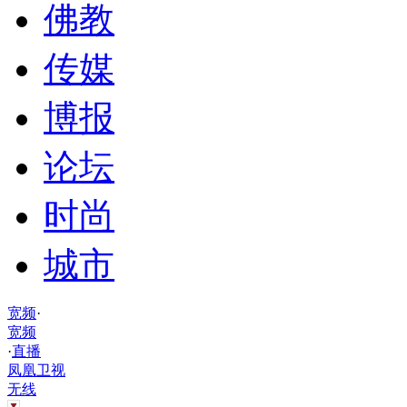
佛教
传媒
博报
论坛
时尚
城市
宽频
·
宽频
·
直播
凤凰卫视
无线