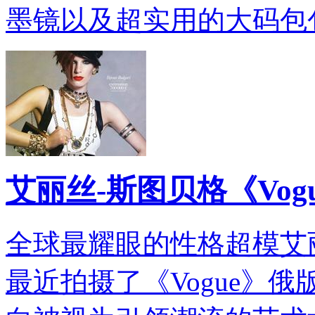
墨镜以及超实用的大码包
艾丽丝-斯图贝格《Vo
全球最耀眼的性格超模艾丽丝-斯图
最近拍摄了《Vogue》