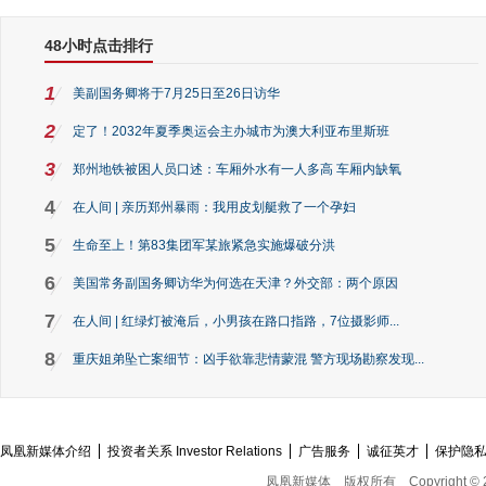
48小时点击排行
1
美副国务卿将于7月25日至26日访华
2
定了！2032年夏季奥运会主办城市为澳大利亚布里斯班
3
郑州地铁被困人员口述：车厢外水有一人多高 车厢内缺氧
4
在人间 | 亲历郑州暴雨：我用皮划艇救了一个孕妇
5
生命至上！第83集团军某旅紧急实施爆破分洪
6
美国常务副国务卿访华为何选在天津？外交部：两个原因
7
在人间 | 红绿灯被淹后，小男孩在路口指路，7位摄影师...
8
重庆姐弟坠亡案细节：凶手欲靠悲情蒙混 警方现场勘察发现...
凤凰新媒体介绍
投资者关系 Investor Relations
广告服务
诚征英才
保护隐
凤凰新媒体
版权所有
Copyright © 