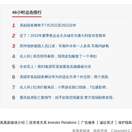
48小时点击排行
1
美副国务卿将于7月25日至26日访华
2
定了！2032年夏季奥运会主办城市为澳大利亚布里斯班
3
郑州地铁被困人员口述：车厢外水有一人多高 车厢内缺氧
4
在人间 | 亲历郑州暴雨：我用皮划艇救了一个孕妇
5
生命至上！第83集团军某旅紧急实施爆破分洪
6
美国常务副国务卿访华为何选在天津？外交部：两个原因
7
在人间 | 红绿灯被淹后，小男孩在路口指路，7位摄影师...
8
重庆姐弟坠亡案细节：凶手欲靠悲情蒙混 警方现场勘察发现...
凤凰新媒体介绍
投资者关系 Investor Relations
广告服务
诚征英才
保护隐
凤凰新媒体
版权所有
Copyright © 