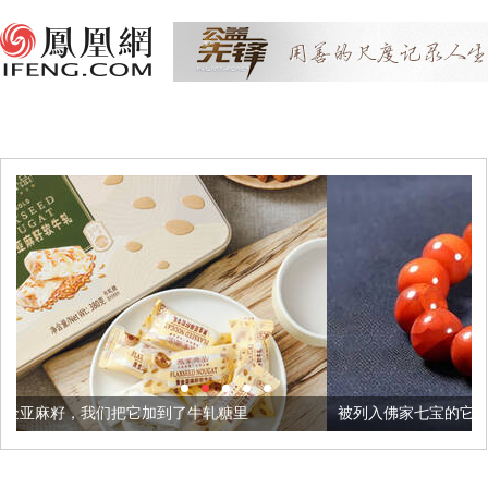
加到了牛轧糖里
被列入佛家七宝的它到底有多美？