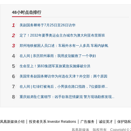
48小时点击排行
1
美副国务卿将于7月25日至26日访华
2
定了！2032年夏季奥运会主办城市为澳大利亚布里斯班
3
郑州地铁被困人员口述：车厢外水有一人多高 车厢内缺氧
4
在人间 | 亲历郑州暴雨：我用皮划艇救了一个孕妇
5
生命至上！第83集团军某旅紧急实施爆破分洪
6
美国常务副国务卿访华为何选在天津？外交部：两个原因
7
在人间 | 红绿灯被淹后，小男孩在路口指路，7位摄影师...
8
重庆姐弟坠亡案细节：凶手欲靠悲情蒙混 警方现场勘察发现...
凤凰新媒体介绍
投资者关系 Investor Relations
广告服务
诚征英才
保护隐
凤凰新媒体
版权所有
Copyright © 