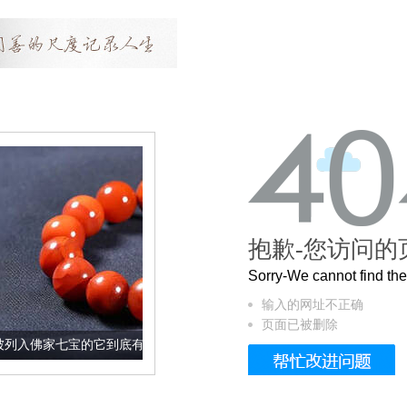
抱歉-您访问的
Sorry-We cannot find t
输入的网址不正确
页面已被删除
它到底有多美？
这个3.2米的长卷，还原