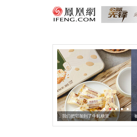
康的黄金亚麻籽，我们把它加到了牛轧糖里
被列入佛家七宝的