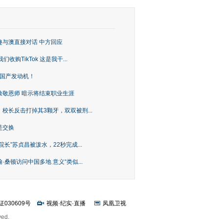
趣与澳直接对话 中方回应
购TikTok 这是我干...
上国产发动机！
致敬恩师 暗示将结束职业生涯
校长反击打掉其3颗牙，双双被刑...
是交换
长”苏贞昌被泼水，22秒完成...
桑顿访问中国多地 意义“类似...
证030609号
视频
·
纪实
·
直播
凤凰卫视
ved.