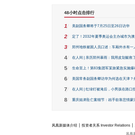
48小时点击排行
1
美副国务卿将于7月25日至26日访华
2
定了！2032年夏季奥运会主办城市为
3
郑州地铁被困人员口述：车厢外水有一
4
在人间 | 亲历郑州暴雨：我用皮划艇救
5
生命至上！第83集团军某旅紧急实施爆
6
美国常务副国务卿访华为何选在天津？
7
在人间 | 红绿灯被淹后，小男孩在路口指
8
重庆姐弟坠亡案细节：凶手欲靠悲情蒙混 
凤凰新媒体介绍
投资者关系 Investor Relations
凤凰