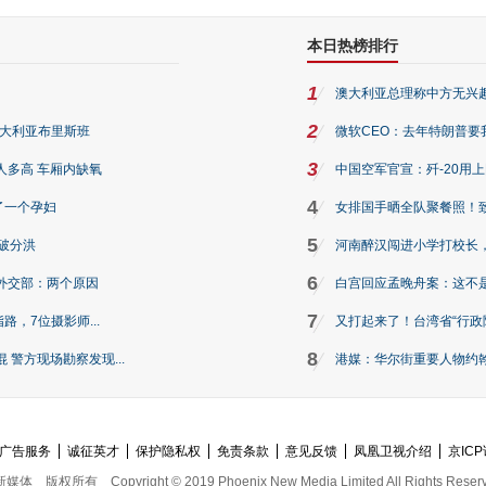
本日热榜排行
1
澳大利亚总理称中方无兴
2
澳大利亚布里斯班
微软CEO：去年特朗普要我们收
3
人多高 车厢内缺氧
中国空军官宣：歼-20用
4
了一个孕妇
女排国手晒全队聚餐照！
5
破分洪
河南醉汉闯进小学打校长，
6
外交部：两个原因
白宫回应孟晚舟案：这不
7
路，7位摄影师...
又打起来了！台湾省“行政院
8
警方现场勘察发现...
港媒：华尔街重要人物约翰·
广告服务
诚征英才
保护隐私权
免责条款
意见反馈
凤凰卫视介绍
京ICP
新媒体
版权所有
Copyright © 2019 Phoenix New Media Limited All Rights Reser