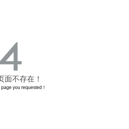
页面不存在！
he page you requested！
了600岁的紫禁城
曲奇届的“爱马仕”把你的爱