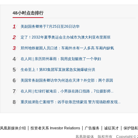
48小时点击排行
1
美副国务卿将于7月25日至26日访华
2
定了！2032年夏季奥运会主办城市为澳大利亚布里斯班
3
郑州地铁被困人员口述：车厢外水有一人多高 车厢内缺氧
4
在人间 | 亲历郑州暴雨：我用皮划艇救了一个孕妇
5
生命至上！第83集团军某旅紧急实施爆破分洪
6
美国常务副国务卿访华为何选在天津？外交部：两个原因
7
在人间 | 红绿灯被淹后，小男孩在路口指路，7位摄影师...
8
重庆姐弟坠亡案细节：凶手欲靠悲情蒙混 警方现场勘察发现...
凤凰新媒体介绍
投资者关系 Investor Relations
广告服务
诚征英才
保护隐
凤凰新媒体
版权所有
Copyright © 