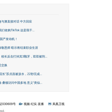
趣与澳直接对话 中方回应
购TikTok 这是我干...
上国产发动机！
致敬恩师 暗示将结束职业生涯
校长反击打掉其3颗牙，双双被刑...
是交换
长”苏贞昌被泼水，22秒完成...
桑顿访问中国多地 意义“类似...
证030609号
视频
·
纪实
·
直播
凤凰卫视
ved.