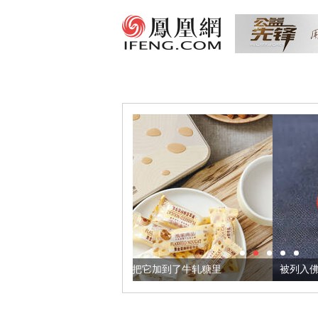
亚麻籽，我们把它加到了牛轧糖里
被列入佛家七宝的它到底