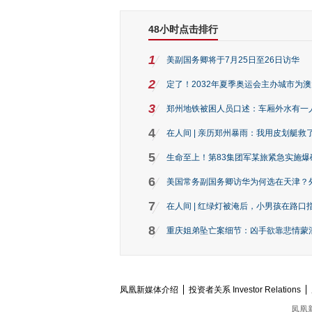
48小时点击排行
1
美副国务卿将于7月25日至26日访华
2
定了！2032年夏季奥运会主办城市为
3
郑州地铁被困人员口述：车厢外水有一
4
在人间 | 亲历郑州暴雨：我用皮划艇救
5
生命至上！第83集团军某旅紧急实施爆
6
美国常务副国务卿访华为何选在天津？
7
在人间 | 红绿灯被淹后，小男孩在路口指
8
重庆姐弟坠亡案细节：凶手欲靠悲情蒙混 
凤凰新媒体介绍
投资者关系 Investor Relations
凤凰