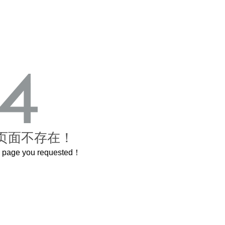
页面不存在！
he page you requested！
0岁的紫禁城
曲奇届的“爱马仕”把你的爱封在罐子