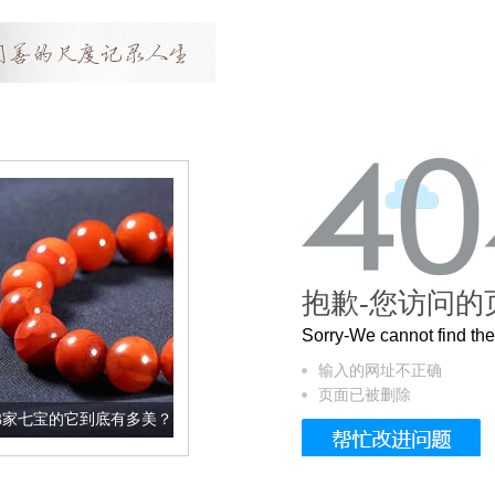
抱歉-您访问的
Sorry-We cannot find t
输入的网址不正确
页面已被删除
有多美？
这个3.2米的长卷，还原了60