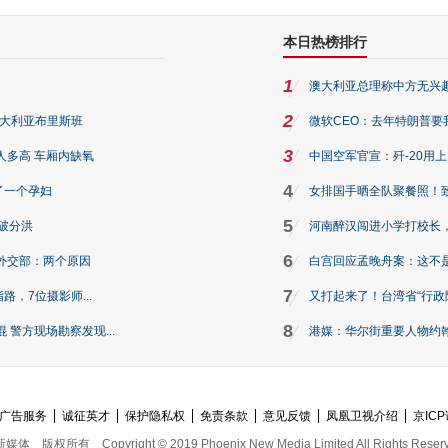
本日热榜排行
1
澳大利亚总理称中方无兴
2
澳大利亚布里斯班
微软CEO：去年特朗普要我们收
3
人多高 车厢内缺氧
中国空军官宣：歼-20用
4
了一个孕妇
女排国手晒全队聚餐照！
5
破分洪
河南醉汉闯进小学打校长，
6
外交部：两个原因
白宫回应孟晚舟案：这不
7
路，7位摄影师...
又打起来了！台湾省“行政院
8
警方现场勘察发现...
港媒：华尔街重要人物约翰·
广告服务
诚征英才
保护隐私权
免责条款
意见反馈
凤凰卫视介绍
京ICP
新媒体
版权所有
Copyright © 2019 Phoenix New Media Limited All Rights Reser