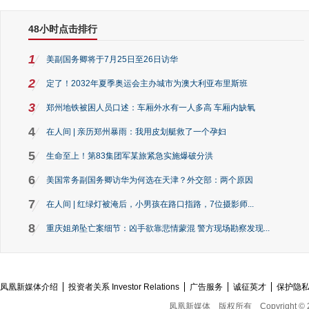
48小时点击排行
1
美副国务卿将于7月25日至26日访华
2
定了！2032年夏季奥运会主办城市为澳大利亚布里斯班
3
郑州地铁被困人员口述：车厢外水有一人多高 车厢内缺氧
4
在人间 | 亲历郑州暴雨：我用皮划艇救了一个孕妇
5
生命至上！第83集团军某旅紧急实施爆破分洪
6
美国常务副国务卿访华为何选在天津？外交部：两个原因
7
在人间 | 红绿灯被淹后，小男孩在路口指路，7位摄影师...
8
重庆姐弟坠亡案细节：凶手欲靠悲情蒙混 警方现场勘察发现...
凤凰新媒体介绍
投资者关系 Investor Relations
广告服务
诚征英才
保护隐
凤凰新媒体
版权所有
Copyright © 