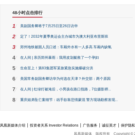
48小时点击排行
1
美副国务卿将于7月25日至26日访华
2
定了！2032年夏季奥运会主办城市为澳大利亚布里斯班
3
郑州地铁被困人员口述：车厢外水有一人多高 车厢内缺氧
4
在人间 | 亲历郑州暴雨：我用皮划艇救了一个孕妇
5
生命至上！第83集团军某旅紧急实施爆破分洪
6
美国常务副国务卿访华为何选在天津？外交部：两个原因
7
在人间 | 红绿灯被淹后，小男孩在路口指路，7位摄影师...
8
重庆姐弟坠亡案细节：凶手欲靠悲情蒙混 警方现场勘察发现...
凤凰新媒体介绍
投资者关系 Investor Relations
广告服务
诚征英才
保护隐
凤凰新媒体
版权所有
Copyright © 