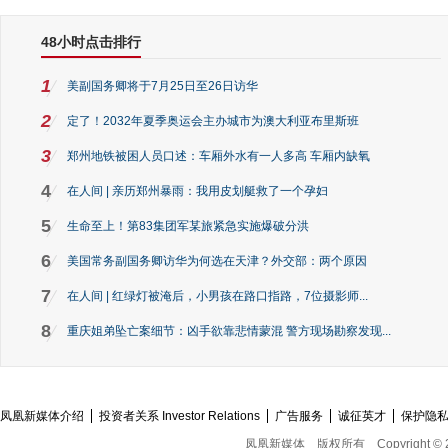
48小时点击排行
1
美副国务卿将于7月25日至26日访华
2
定了！2032年夏季奥运会主办城市为澳大利亚布里斯班
3
郑州地铁被困人员口述：车厢外水有一人多高 车厢内缺氧
4
在人间 | 亲历郑州暴雨：我用皮划艇救了一个孕妇
5
生命至上！第83集团军某旅紧急实施爆破分洪
6
美国常务副国务卿访华为何选在天津？外交部：两个原因
7
在人间 | 红绿灯被淹后，小男孩在路口指路，7位摄影师...
8
重庆姐弟坠亡案细节：凶手欲靠悲情蒙混 警方现场勘察发现...
凤凰新媒体介绍
投资者关系 Investor Relations
广告服务
诚征英才
保护隐
凤凰新媒体
版权所有
Copyright © 