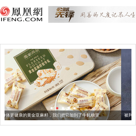
麻籽，我们把它加到了牛轧糖里
被列入佛家七宝的它到底有