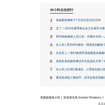
48小时点击排行
1
美副国务卿将于7月25日至26日访华
2
定了！2032年夏季奥运会主办城市为
3
郑州地铁被困人员口述：车厢外水有一
4
在人间 | 亲历郑州暴雨：我用皮划艇救
5
生命至上！第83集团军某旅紧急实施爆
6
美国常务副国务卿访华为何选在天津？
7
在人间 | 红绿灯被淹后，小男孩在路口指
8
重庆姐弟坠亡案细节：凶手欲靠悲情蒙混 
凤凰新媒体介绍
投资者关系 Investor Relations
凤凰