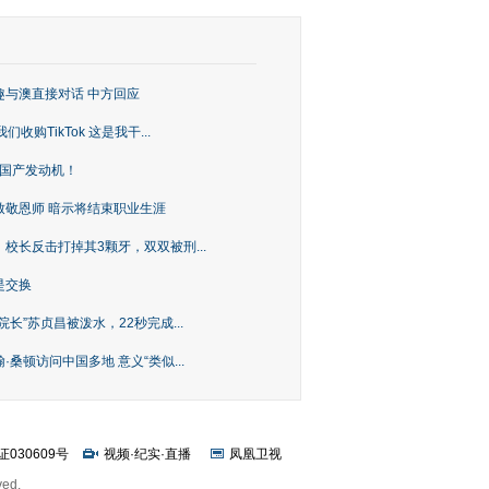
趣与澳直接对话 中方回应
购TikTok 这是我干...
上国产发动机！
致敬恩师 暗示将结束职业生涯
校长反击打掉其3颗牙，双双被刑...
是交换
长”苏贞昌被泼水，22秒完成...
桑顿访问中国多地 意义“类似...
证030609号
视频
·
纪实
·
直播
凤凰卫视
ved.