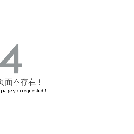
页面不存在！
he page you requested！
这个3.2米的长卷，还原了600岁的紫禁城