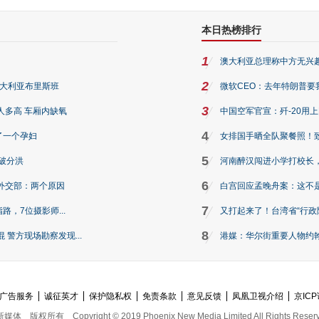
本日热榜排行
1
澳大利亚总理称中方无兴
2
澳大利亚布里斯班
微软CEO：去年特朗普要我们收
3
人多高 车厢内缺氧
中国空军官宣：歼-20用
4
了一个孕妇
女排国手晒全队聚餐照！
5
破分洪
河南醉汉闯进小学打校长，
6
外交部：两个原因
白宫回应孟晚舟案：这不
7
路，7位摄影师...
又打起来了！台湾省“行政院
8
警方现场勘察发现...
港媒：华尔街重要人物约翰·
广告服务
诚征英才
保护隐私权
免责条款
意见反馈
凤凰卫视介绍
京ICP
新媒体
版权所有
Copyright © 2019 Phoenix New Media Limited All Rights Reser