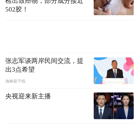
另外，如果您可以在这里过夜的话还可以有
检出致癌物，部分成分接近
502胶！
幸观赏到雾灵山十大奇观：雾灵日出、雾灵
秋色、雾灵晚霞、雾灵山水、雾灵云海、雾
灵石刻、雾灵佛光、雾灵樱花、雾灵林海、
雾灵石海，都非常美丽奇特。
张志军谈两岸民间交流，提
自驾路线：从京承高速经密云县城后，到城
出3点希望
东右转，至兴隆县城。
海峡新干线
央视迎来新主播
乘车路线：乘K7711次、2251/2252次、
6417/6418次至兴隆县火车站。