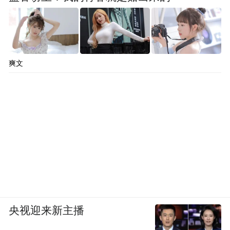
著名的十渡景区位于房山区拒马河中上游，
距市区约100公里，素有“北方桂林”的美称。
从拒马河的出山口千河口到十渡村，沿途在
拒马河上要过桥渡水10次，因此得名为“十
爽文
渡”。在十渡中，六渡的山水最具姿色，同时
这里也是最适合支起烧烤架的地方，寻一处
人烟稀少的地方支起烧烤炉，一群朋友一同
动手，串上肉串、鸡翅、香肠、排骨等半成
品，得意地当一回烧烤大师。在春意渐浓的
景色里，闻着阵阵肉香，看着渐渐焦黄的佳
肴，听着“滋滋”流油的声响，是不是很享
受？
央视迎来新主播