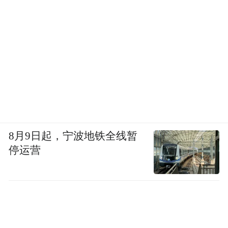
参与独具特色的农事体验活动；住住农家
院，睡睡大火炕，品尝一下柳沟的火盆锅豆
腐宴、玉皇庙的水豆腐等特色民俗餐，尽享
悠然自得的田园生活。
延庆是全国杏产业十强县之一，共有不同种
类的杏树约20万亩，这里的杏树开花时间有
早有晚，连续不断，颜色各异，形成了百花
8月9日起，宁波地铁全线暂
绽放的壮美景观。除新庄堡万亩杏花林外，
停运营
八达岭镇大小浮坨村、八达岭长城、八达岭
野生动物世界、龙庆峡等地，也是踏青赏花
的理想之地。