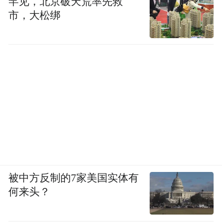
罕见，北京破天荒率先救
好多来两次。
市，大松绑
到延庆，感受的是休闲，体验的是快乐。杏
花节期间，在遍布全县的三十余个自行车租
赁站点，租赁自行车骑游于千家店百里山水
画廊、妫河生态走廊、古龙路、香龙路、四
海珍珠泉等八大骑游区域，尽情体验自行车
骑游带来的无限快乐；在全国爱国主义教育
基地平北抗日战争纪念馆、中国长城博物馆
以及平北红色第一村大庄科沙塘沟村、昌延
联合县政府旧址，参观历史文物图片，开展
被中方反制的7家美国实体有
何来头？
党员宣誓等爱国主义教育活动；走进民俗
村，认领一分田，种植一棵树，挖挖野菜，