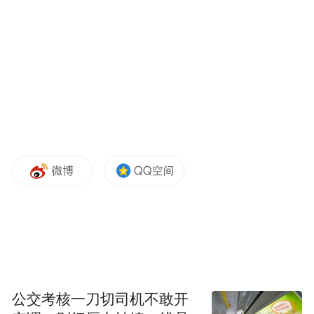
要到3月中下旬才能逐渐开放。
自驾路线：从八达岭高速北安河出口出，走
北清路就可到达鹫峰国家森林公园。也可从
颐和园走颐阳路到达北清路口后按路标行
驶。
公交路线：从颐和园乘346路到北安河乡北
口，西行800米即到。乘火车可从石景山、苹
果园地铁处乘京郊旅游列车直达。
公交考核一刀切司机不敢开