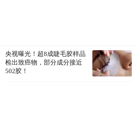
自驾路线：自驾车上八达岭高速，到达延庆
县城后，走延琉路-八峪路-东闫路-昌赤路-香
刘路，过延庆县香营乡政府即到，沿途会有
指示路标。
央视曝光！超8成睫毛胶样品
检出致癌物，部分成分接近
公交路线：在德胜门乘坐919到达延庆，乘
502胶！
920到达新庄堡村站。