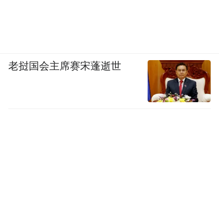
响水湖可以说是京郊怀柔一处得天独厚、秀
丽多姿的旅游胜地，它位于怀柔慕田峪长城
西部，距北京城区仅28公里。近年来许多驴
老挝国会主席赛宋蓬逝世
友都详细记录过响水湖的美，甚至有人形容
从城区到响水湖的路上的林阴道、盘山路、
漫山遍野的板栗树就已经让人感到心旷神
怡。空气中还弥漫着非常浓郁的板栗花味
道。
响水湖地处明代长城建关筑堡的山谷之中，
天然的“连云洞和图腾阁”有如鬼斧神工，高
深莫测。奔腾的山泉从山顶一泻而下，形成