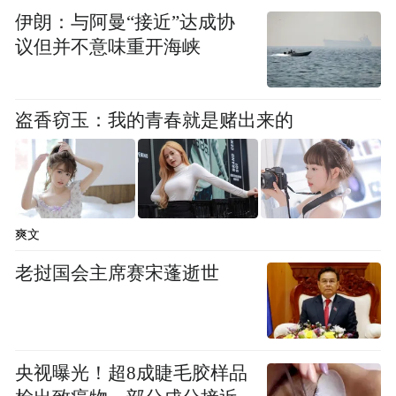
伊朗：与阿曼“接近”达成协
光明媚”的神奇气候现象出现。保护区内景色
议但并不意味重开海峡
优美，气候宜人，空气中的清香都带着一丝
甘甜。现已开发4个以生态旅游为主的景区和
100多个景点，即仙人塔景区、五龙头景区、
盗香窃玉：我的青春就是赌出来的
龙潭景区和清凉界景区。
春天，万物复苏，蜂蝶缠绕，鸟语花香。杜
爽文
鹃花、丁香花、忍冬花等竞相开放，姹紫嫣
老挝国会主席赛宋蓬逝世
红，即使是绿色，雾灵山的绿也显出浓淡不
同的色彩和层次，依照山的海拔高度的不
同，花一层层地开，树一层层地绿，到处生
机盎然，让游人感到春天慢慢逼近的气息。
央视曝光！超8成睫毛胶样品