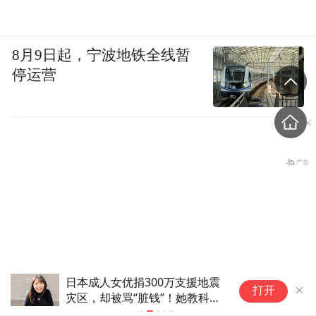
8月9日起，宁波地铁全线暂
停运营
日本成人女优捐300万支援地震
新
打开
灾区，却被骂“脏钱”！她教科书
服
被中方反制的7家美国实体有
级回应，直接圈粉无数