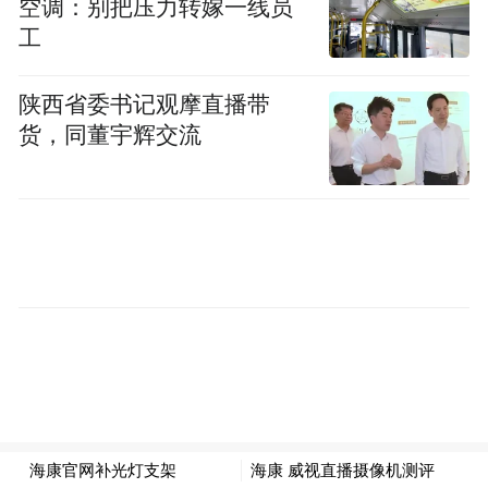
空调：别把压力转嫁一线员
工
陕西省委书记观摩直播带
货，同董宇辉交流
密云雾灵山