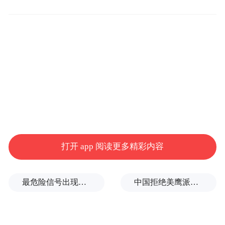
据北京鹫峰国家森林公园国际梅园的工作人
员介绍，此次开放的梅花种植在公园入口处
的2000多平方米的温室内，有绿萼型、朱砂
型、玉蝶型和垂枝型，共70多种400多棵梅
花。经过近三年的培养，目前温室内各种梅
花长势良好，蓓蕾满枝。预计花期约在20天
左右。由于气温回升较快，今年园内的梅花
开放时间要比往年提前，所以喜爱梅花的朋
友现在就可以到梅园欣赏梅花了。
打开 app 阅读更多精彩内容
最危险信号出现！全球能源大动脉岌岌可危
中国拒绝美鹰派副防长访华？弦外之音被热议
据悉，公园内的北京国际梅园目前已成功植
栽了杏梅系、真梅系、樱李梅系的近百种
3000多棵梅花供游人观赏。而室外的梅花需