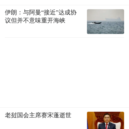
瀑布。景区内山峰陡峭，栗林成荫。晚间可
伊朗：与阿曼“接近”达成协
感到万籁俱寂，如果此时再燃起篝火，一群
议但并不意味重开海峡
好友一起享受围绕篝火载歌载舞的时刻，该
是多么惬意。如果过夜的话，清晨可登长
城、观飞瀑、赏古洞，继续尽享回归自然的
乐趣。这里可谓是久居城市的上班族们远离
闹市喧嚣、放松心情、休养生息的好地方。
自驾路线：走京承高速出14号出口，进入怀
柔城区，到达慕田峪环岛后西行8公里即到。
老挝国会主席赛宋蓬逝世
公交路线：在东直门乘坐916到达终点后，到