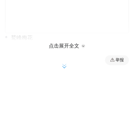
鹫峰梅花
点击展开全文
海淀：鹫峰数百株梅花迎春
举报
春节刚过，北京的梅花就已悄然开放，准备
迎接春天的到来。北京鹫峰国家森林公园国
际梅园温室内的数百株梅花已经悄然绽放挂
满枝头。