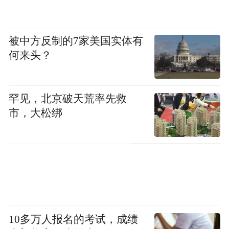
被中方反制的7家美国实体有
何来头？
罕见，北京破天荒率先救
市，大松绑
10多万人报名的考试，成绩
新庄堡杏花开