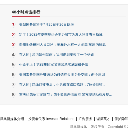
48小时点击排行
1
美副国务卿将于7月25日至26日访华
2
定了！2032年夏季奥运会主办城市为澳大利亚布里斯班
3
郑州地铁被困人员口述：车厢外水有一人多高 车厢内缺氧
4
在人间 | 亲历郑州暴雨：我用皮划艇救了一个孕妇
5
生命至上！第83集团军某旅紧急实施爆破分洪
6
美国常务副国务卿访华为何选在天津？外交部：两个原因
7
在人间 | 红绿灯被淹后，小男孩在路口指路，7位摄影师...
8
重庆姐弟坠亡案细节：凶手欲靠悲情蒙混 警方现场勘察发现...
凤凰新媒体介绍
投资者关系 Investor Relations
广告服务
诚征英才
保护隐
凤凰新媒体
版权所有
Copyright © 