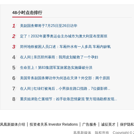
48小时点击排行
1
美副国务卿将于7月25日至26日访华
2
定了！2032年夏季奥运会主办城市为澳大利亚布里斯班
3
郑州地铁被困人员口述：车厢外水有一人多高 车厢内缺氧
4
在人间 | 亲历郑州暴雨：我用皮划艇救了一个孕妇
5
生命至上！第83集团军某旅紧急实施爆破分洪
6
美国常务副国务卿访华为何选在天津？外交部：两个原因
7
在人间 | 红绿灯被淹后，小男孩在路口指路，7位摄影师...
8
重庆姐弟坠亡案细节：凶手欲靠悲情蒙混 警方现场勘察发现...
凤凰新媒体介绍
投资者关系 Investor Relations
广告服务
诚征英才
保护隐
凤凰新媒体
版权所有
Copyright © 