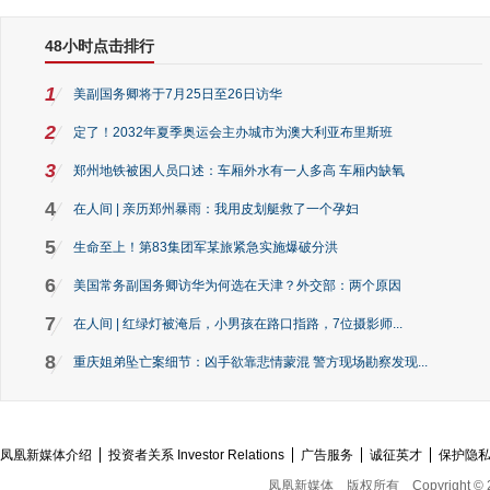
48小时点击排行
1
美副国务卿将于7月25日至26日访华
2
定了！2032年夏季奥运会主办城市为澳大利亚布里斯班
3
郑州地铁被困人员口述：车厢外水有一人多高 车厢内缺氧
4
在人间 | 亲历郑州暴雨：我用皮划艇救了一个孕妇
5
生命至上！第83集团军某旅紧急实施爆破分洪
6
美国常务副国务卿访华为何选在天津？外交部：两个原因
7
在人间 | 红绿灯被淹后，小男孩在路口指路，7位摄影师...
8
重庆姐弟坠亡案细节：凶手欲靠悲情蒙混 警方现场勘察发现...
凤凰新媒体介绍
投资者关系 Investor Relations
广告服务
诚征英才
保护隐
凤凰新媒体
版权所有
Copyright © 