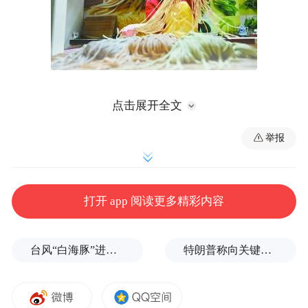
点击展开全文
全手工制作的面条又筋道又好吃
举报
据《京郊日报》6月13日报道，这是一个普普
通通的平原村，没有依山傍水的景致，也没
打开 app 阅读更多精彩内容
有特色种植的果蔬。但在刚刚过去的5月，这
儿却成了人们争相慕名而来的特色民俗村。
台风“白海豚”进入24小时警戒线，最新登陆点预判
特朗普称向关键矿产投资30亿美元
为的啥？一碗手擀面。