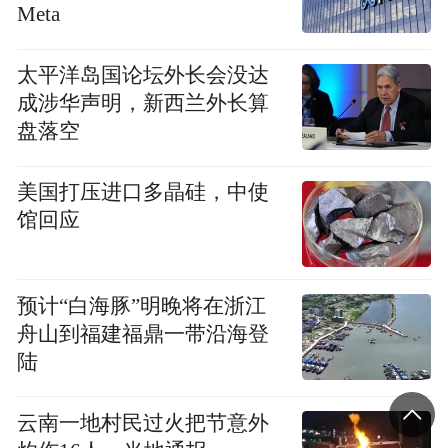
Meta
满，到了周末更是地方不够，订都订不上。”
民俗户王燕提起红火生意，笑得合不拢嘴。
太平洋岛国论坛外长会没达
成涉华声明，新西兰外长算
盘落空
王慧是村里手擀面大赛的“面冠军”，如今自
家民俗院的客人也是络绎不绝。“每天都有预
美国打压进口多晶硅，中使
订的，早上五点多，我就得起来和面，然后
馆回应
再擀面、做菜，这段时间忙下来，得瘦了好
几斤。”虽是嘴里说着忙碌，但王慧的眼角眉
梢都是喜气，“真没想到有一天这自家做的手
预计“白海豚”明晚将在浙江
舟山到福建福鼎一带沿海登
擀面也成了咱农民发展致富的金招牌了。”
陆
（文/赵语涵 图/张立朝）
云南一地村民过火把节意外