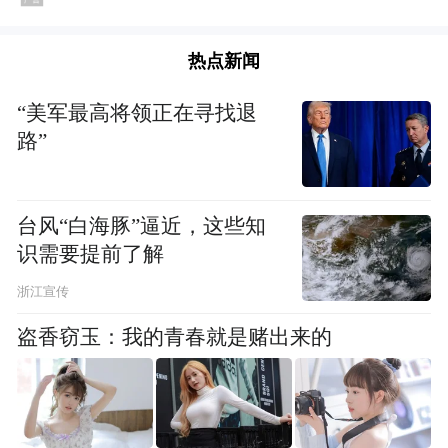
可拿一碗手擀面做招牌，没点儿特色可不
热点新闻
成。去年，村里搞起了手擀面大赛，鼓励大
娘大嫂们亮出绝活、创出花样。这不，一场
“美军最高将领正在寻找退
大赛下来，普普通通的手擀面创出了不少新
路”
花样，如今的东辛屯手擀面，面有五种色，
卤和菜码有八种样，真是做出了特色来。
台风“白海豚”逼近，这些知
识需要提前了解
功夫不仅下在面碗里，整个村子都为了打响
浙江宣传
手擀面的特色名号而进行了新布置。还没进
盗香窃玉：我的青春就是赌出来的
村，村口的一面“手擀面”大旗已经格外醒
目。进了村里主街，两侧全是写着“手擀面”
的小红旗，连村里的文化墙，也做成了手擀