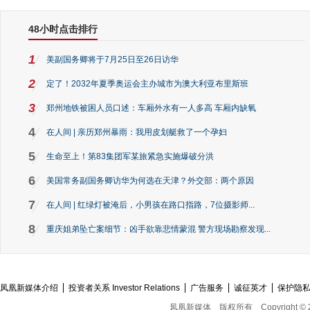
48小时点击排行
1
美副国务卿将于7月25日至26日访华
2
定了！2032年夏季奥运会主办城市为澳大利亚布里斯班
3
郑州地铁被困人员口述：车厢外水有一人多高 车厢内缺氧
4
在人间 | 亲历郑州暴雨：我用皮划艇救了一个孕妇
5
生命至上！第83集团军某旅紧急实施爆破分洪
6
美国常务副国务卿访华为何选在天津？外交部：两个原因
7
在人间 | 红绿灯被淹后，小男孩在路口指路，7位摄影师...
8
重庆姐弟坠亡案细节：凶手欲靠悲情蒙混 警方现场勘察发现...
凤凰新媒体介绍
投资者关系 Investor Relations
广告服务
诚征英才
保护隐
凤凰新媒体
版权所有
Copyright © 