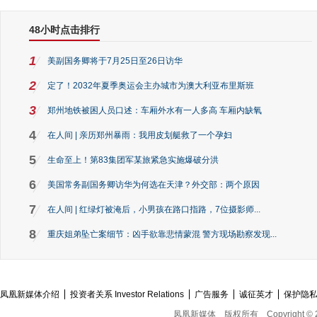
48小时点击排行
1
美副国务卿将于7月25日至26日访华
2
定了！2032年夏季奥运会主办城市为澳大利亚布里斯班
3
郑州地铁被困人员口述：车厢外水有一人多高 车厢内缺氧
4
在人间 | 亲历郑州暴雨：我用皮划艇救了一个孕妇
5
生命至上！第83集团军某旅紧急实施爆破分洪
6
美国常务副国务卿访华为何选在天津？外交部：两个原因
7
在人间 | 红绿灯被淹后，小男孩在路口指路，7位摄影师...
8
重庆姐弟坠亡案细节：凶手欲靠悲情蒙混 警方现场勘察发现...
凤凰新媒体介绍
投资者关系 Investor Relations
广告服务
诚征英才
保护隐
凤凰新媒体
版权所有
Copyright © 