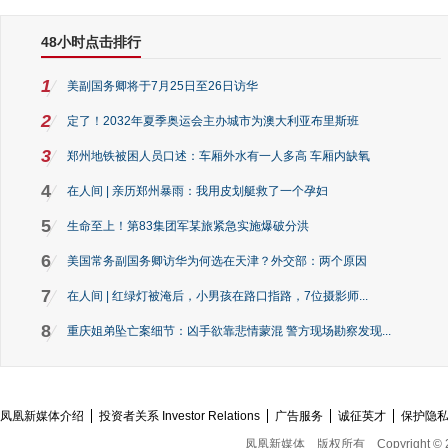
48小时点击排行
1
美副国务卿将于7月25日至26日访华
2
定了！2032年夏季奥运会主办城市为澳大利亚布里斯班
3
郑州地铁被困人员口述：车厢外水有一人多高 车厢内缺氧
4
在人间 | 亲历郑州暴雨：我用皮划艇救了一个孕妇
5
生命至上！第83集团军某旅紧急实施爆破分洪
6
美国常务副国务卿访华为何选在天津？外交部：两个原因
7
在人间 | 红绿灯被淹后，小男孩在路口指路，7位摄影师...
8
重庆姐弟坠亡案细节：凶手欲靠悲情蒙混 警方现场勘察发现...
凤凰新媒体介绍
投资者关系 Investor Relations
广告服务
诚征英才
保护隐
凤凰新媒体
版权所有
Copyright © 