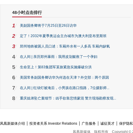
48小时点击排行
1
美副国务卿将于7月25日至26日访华
2
定了！2032年夏季奥运会主办城市为澳大利亚布里斯班
3
郑州地铁被困人员口述：车厢外水有一人多高 车厢内缺氧
4
在人间 | 亲历郑州暴雨：我用皮划艇救了一个孕妇
5
生命至上！第83集团军某旅紧急实施爆破分洪
6
美国常务副国务卿访华为何选在天津？外交部：两个原因
7
在人间 | 红绿灯被淹后，小男孩在路口指路，7位摄影师...
8
重庆姐弟坠亡案细节：凶手欲靠悲情蒙混 警方现场勘察发现...
凤凰新媒体介绍
投资者关系 Investor Relations
广告服务
诚征英才
保护隐
凤凰新媒体
版权所有
Copyright © 