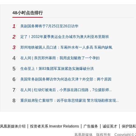
48小时点击排行
1
美副国务卿将于7月25日至26日访华
2
定了！2032年夏季奥运会主办城市为澳大利亚布里斯班
3
郑州地铁被困人员口述：车厢外水有一人多高 车厢内缺氧
4
在人间 | 亲历郑州暴雨：我用皮划艇救了一个孕妇
5
生命至上！第83集团军某旅紧急实施爆破分洪
6
美国常务副国务卿访华为何选在天津？外交部：两个原因
7
在人间 | 红绿灯被淹后，小男孩在路口指路，7位摄影师...
8
重庆姐弟坠亡案细节：凶手欲靠悲情蒙混 警方现场勘察发现...
凤凰新媒体介绍
投资者关系 Investor Relations
广告服务
诚征英才
保护隐
凤凰新媒体
版权所有
Copyright © 