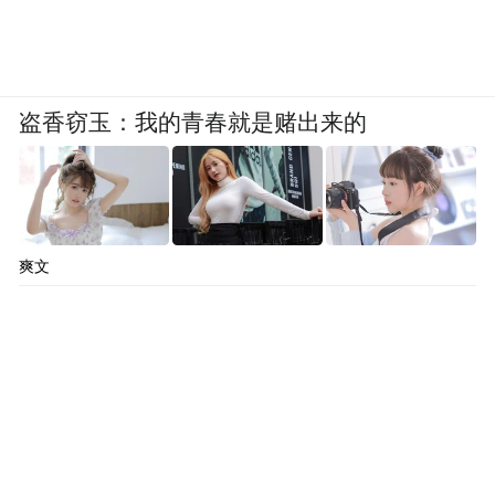
已有800多年历史，“红酥手，黄腾酒，满城
春色宫墙柳……”陆游为唐婉所作的《钗头
凤》，感动了无数有情人。望着灯光中的戏
台，缥缈得像一座仙山楼阁，当露天的戏台
盗香窃玉：我的青春就是赌出来的
模糊在月夜中，沈园双桂堂会即将上演。下
了一天的春雨没有停止之意，似乎在向人们
倾诉陆游与唐婉心底的惆怅，偌大的双桂堂
仍是座无虚席。看戏的人是很自由的，优哉
爽文
游哉的看着戏，品着新采的大佛龙井茶，嚼
上几颗干果，脆生生在嘴边作响。不多时曲
调一转，伴奏急促起来，从戏台侧面走上一
个管家模样的男子，演出剧种由越剧转为莲
花落。