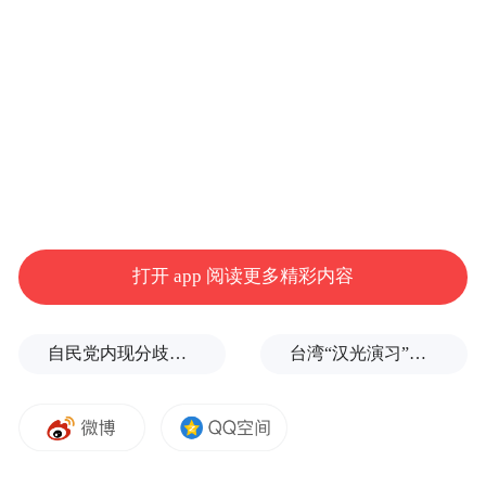
两位中年采茶女带我步行上山去茶园，上山
时踩在树叶铺盖的泥土之上有些油滑，我猜
想是因为茶叶的油脂导致。抵达茶园时已是
大汗淋漓，再看表足足攀登了近两个小时，
而采茶人平时仅需一个多小时。本想可以感
受一番茶山的大气磅礴，拍摄到晴空万里、
层次清晰的大场景，也仅仅是奢望而已。接
近中午时能见度只有数百米，周围如雾气包
打开 app 阅读更多精彩内容
裹，山上紫气环绕，山下的湖面水气升腾。
难怪高山茶有良好口碑，这也正是平地茶难
自民党内现分歧，不少对华友好议员疏远高市内阁
台湾“汉光演习”在淡水河口设防，声称怕台北被突袭
以抗衡高山茶的主因。
很多人都知道绍兴是江南二千五百年城址未