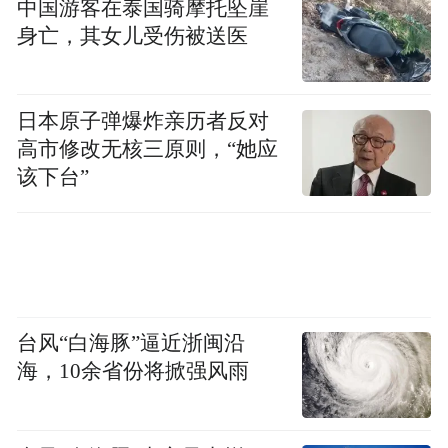
中国游客在泰国骑摩托坠崖
吟留别》、《壮游》、《石城寺礼拜》等经
身亡，其女儿受伤被送医
典名诗。我相信无论谁，身在散落天姥山及
沃洲湖周边山域内的茶园中，都将因那神奇
日本原子弹爆炸亲历者反对
的山水，不凡的气势，忘掉一切杂念。
高市修改无核三原则，“她应
该下台”
“不识庐山真面目，只缘身在此山中。”当我
登上位于城南的一片布满二十多个山顶的茶
园，正准备休息一下，人烟稀少的山上种茶
人看到有陌客到来很高兴。一位衣着朴素的
男子走过来向我打招呼，邀请我去他的临时
台风“白海豚”逼近浙闽沿
休息室休息，和他交谈知道他是茶老板。边
海，10余省份将掀强风雨
品茶边聊，他说当地有个传说，“有一住新昌
大佛寺旁的妇人，一天夜里去大佛寺祀梦，