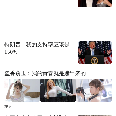
特朗普：我的支持率应该是
150%
盗香窃玉：我的青春就是赌出来的
天姥山是备受历史文化名人推崇敬仰的高
山，唐以前天姥山就已被中国文人向往，李
白、杜甫、王羲之、谢灵运等历史人物追逐
爽文
前贤足迹，寻访天姥山并留下了《梦游天姥