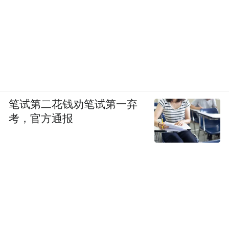
四十多岁的采茶工小和来自四川，这是她第
六个年头出来采茶。她所以选择来到新昌，
是因为这里工钱给得多。采一个月茶赚几千
块钱，供孩子读书就不用愁了。次日一早我
与她一起到山上采茶，因前一天晚上下过
笔试第二花钱劝笔试第一弃
雨，上山的路有些滑，我们抓着小路两旁的
考，官方通报
杂草上山，她显然比我爬得快，衣服被露水
弄湿了没感觉到一样。茶早一天采是宝，晚
一天采是草。到旺季时，他们凌晨一两点钟
就要起床，翻山越岭摸黑赶至茶园。中午也
不下山，饭由东家派人送到茶园的。来这里
采茶的农民工主要来自浙江、四川和福建，