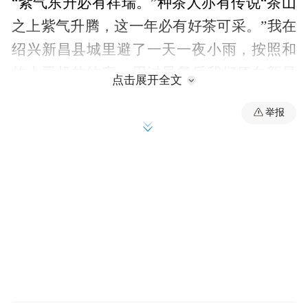
“紫气东升必有祥瑞。”种茶人亦有传说“茶山
之上紫气升腾，这一年必有好茶可采。”我在
绍兴新昌县城里避了一天一夜小雨，按照和
的士司机的约定，用过早餐后我们便向新昌
点击展开全文
西南的天姥山区进发，途中七拐八转行驶了
举报
半个多小时汽车停靠在茶园山下。