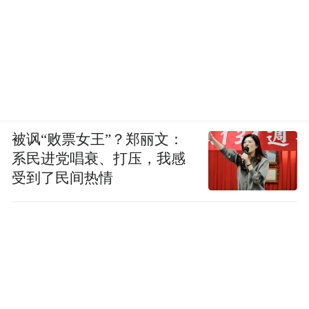
又是几经周折回到了绍兴城中住地，听说二
楼的餐厅可以饮到正宗的天姥山大佛茶，刚
坐下一位服务员给我端来了一杯很香的茶放
在我面前。最为我难忘的除香馨的茶，还有
野蕨菜和三鲜芋饺。服务员告诉我野蕨菜就
是产自天姥山的野味，特别是这三鲜芋饺吃
被讽“败票女王”？郑丽文：
起来既糯又柔，滑鲜可口。回房间里服务员
系民进党唱衰、打压，我感
再次送上几袋茶，真是没想到离开了茶园依
受到了民间热情
然可以感受到茶园那种依依的韵味。
夜晚，从鲁迅故里乘乌篷船沿着窄窄的河道
前行不远，便可停靠在沈园的私家码头。上
演了陆游与唐婉凄美爱情故事的沈园，至今