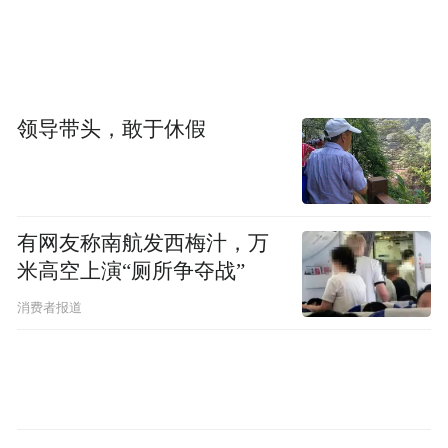
改的古城和文化之都，却不知道它也是我国
最大的产茶区和茶叶出口最多的城市，一个
茶文化的圣地。早在南北朝时，刘敬叔在
《异苑》中记载嵊州（现绍兴辖区）有人“好
领导带头，敢于休假
饮茶茗”，而茶圣陆羽遍尝天下茶后，在《茶
经》中盛赞，“浙东以越州上”。越州即绍
兴，其下辖的新昌、嵊州以及诸暨等地的大
佛龙井、外婆坑野生龙井、珠茶、苦丁茶、
有网友称南航发西梅汁，万
米高空上演“厕所争夺战”
绿剑茶等等，均采自海拔400米以上的高山
上，这里常年布满温润的水汽，又时而云开
消费者报道
雾散，艳阳高照。自古相传这里的茶比平地
茶香气重，口感更浓，古往今来无茶颠覆。
我国的历代贡茶，传统名茶以及当代的新
茶，大多出自高山。明代陈襄诗曰：“雾芽吸