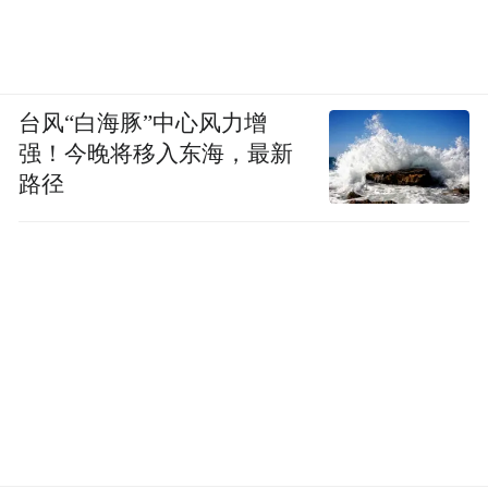
得到报酬比较高，包吃包住每天100元，还要
多劳多得。
“看准了，嫩叶长到1.5厘米的时候采下来最
台风“白海豚”中心风力增
强！今晚将移入东海，最新
好。”刘素菊采下一个嫩芽，嫩芽紧靠着一瓣
路径
叶子。她对旁边的一位新手介绍，刚开一瓣
芽比叶长，这样的新茶才最鲜，要是等叶子
再大些采，就会降品级。按着指点我也试着
采了一些，晚上拿到山下正准备冲上一杯，
一个老茶农看到了忙阻止“这不可以直接泡，
茶叶炒了之后清香味才会出来，直接用新鲜
的茶叶泡茶对身体是有害的。”随后老茶农给
我抓了几叶炒好的茶叶，并告知一杯水泡
七、八叶茶为好，常喝浓茶就会伤了胃肠。