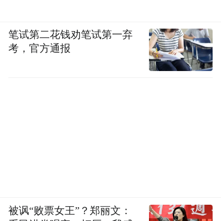
笔试第二花钱劝笔试第一弃
考，官方通报
被讽“败票女王”？郑丽文：