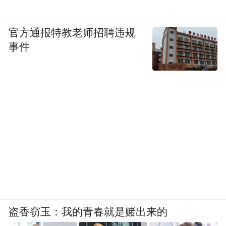
后谷雨前采制的茶叶。从南往北，好茶先后
出在清明和谷雨时节。江南的好茶恰恰出自
官方通报特教老师招聘违规
清明前。而新昌地处山区，依400米、600
事件
米、800米和1000米以上不同的海拔，只要是
雾气萦绕的地方，清明和谷雨前后都有好茶
可采。“明前茶”细嫩品质好，“雨前茶”品质
尚好，谷雨后立夏前的茶叶一般较粗老，品
质较差。
登上茶山让我吃惊，大片大片的茶树蔓延到
天边，放眼望去只看到几个零星的采茶人。
茶是要一芽一叶地采，大片的茶田何时才能
把应季的茶，在最鲜嫩的时段采完？答案是
盗香窃玉：我的青春就是赌出来的
一方面忙时他们几乎在凌晨就赶到茶园开