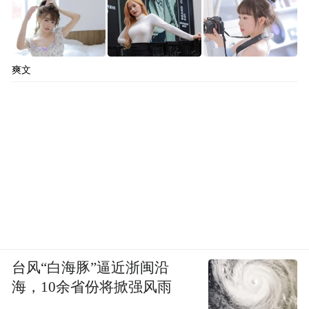
采，直到日落，村里上到七、八十岁的阿
婆，下到放学后懂得采茶常识的学生齐上
阵。另一方面是有选择的采摘，有时为选择
爽文
最适合采的叶，迈出几十米只采几叶。眼前
那忙碌的身影深深吸引住了我，她们穿行在
茶园里，穿着或五彩鲜丽、划简装朴素，但
看上去都精神饱满，虽然额头上挂满了汗
珠，但丝毫不觉疲惫，这应是茶场弥漫的空
气有兴奋的作用。
台风“白海豚”逼近浙闽沿
海，10余省份将掀强风雨