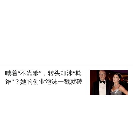
喊着“不靠爹”，转头却涉“欺
诈”？她的创业泡沫一戳就破