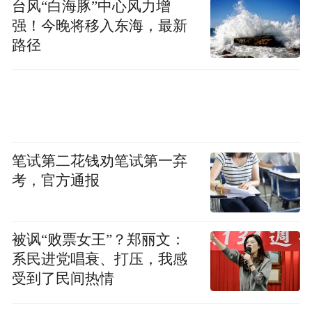
忽见大佛起身走到殿外摘了几颗树芽泡饮，
台风“白海豚”中心风力增
强！今晚将移入东海，最新
芳香扑鼻。妇人醒来找到这些树，依法采制
路径
泡饮，果然香高味醇，因此被称为大佛茶。”
我得知他这处鲜为人知、山路艰难的城南高
山上茶园，恰恰是在大佛寺棋盘阁一僧者口
中得到的消息，因常有僧人徒步上山来选
茶。佛文化与茶文化在新昌的高山深处完美
笔试第二花钱劝笔试第一弃
交融，积淀千载，形成了至今都不使用农药
考，官方通报
和植物生长剂的大佛龙井。“南方有嘉木，新
昌有好茶。”一斤大佛龙井一般需要2公斤青
被讽“败票女王”？郑丽文：
叶，经过采摘、摊放、杀青、回潮、辉锅、
系民进党唱衰、打压，我感
分筛、挺长头、归堆、收灰等工序，才能生
受到了民间热情
产出上好的大佛龙井。