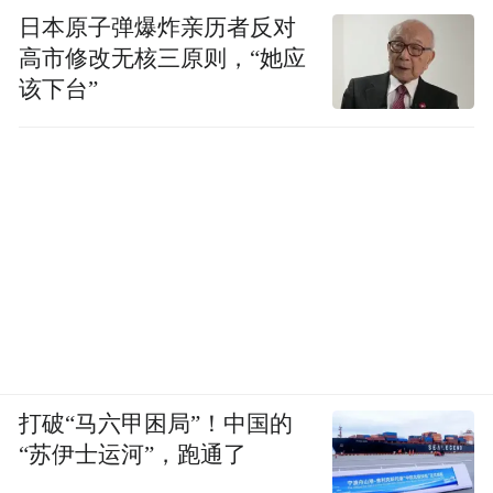
日本原子弹爆炸亲历者反对
茶叶已经泡好，再闻闻抓过新茶的手依然是
高市修改无核三原则，“她应
留有余香。
该下台”
云雾仍缭绕于群山的清晨，初春如水的清凉
吹拂在脸颊上，我坐上了返程的船上。再回
头看看碧水茶山，蓝天白云，心清如水，无
忧无愁，多想能随船一直漂下去，悠然自得
地游弋在沃洲湖的光影之中。
打破“马六甲困局”！中国的
“苏伊士运河”，跑通了