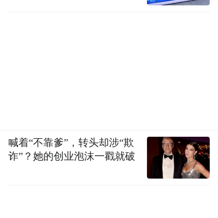
喊着“不靠爹”，转头却涉“欺
诈”？她的创业泡沫一戳就破