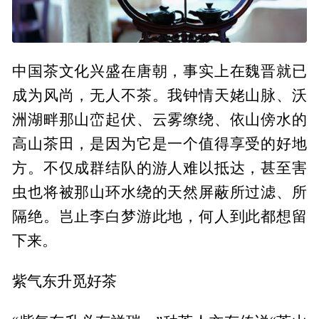
中国茶文化兴盛在唐朝，事实上在魏晋就已
成为风尚，无人不茶。我钟情天姥山脉、沃
洲湖畔那山峦起伏、云雾缭绕、依山傍水的
高山茶田，是因为它是一个值得享受的好地
方。不仅成群结队的游人难以抵达，甚至害
虫也将被那山环水绕的天然屏蔽所过滤、所
隔绝。岂止李白梦游此地，何人到此都想留
下来。
紫气东升觅好茶