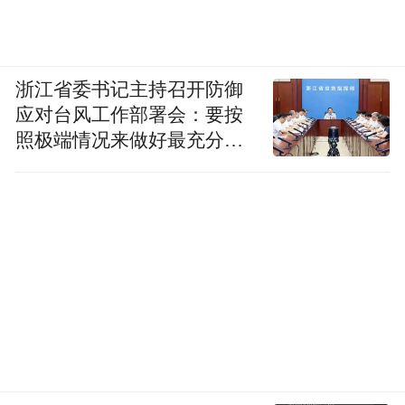
要是你觉得葛岭的高度还不够，或者想全家
浙江省委书记主持召开防御
一起聚会，那就试试吴山的城隍阁吧，山上
应对台风工作部署会：要按
的停车场让你免去爬山的痛苦。登临城隍
照极端情况来做好最充分的
阁，除了可以喝茶品茗，还可以通过墙上的
准备
版画了解老底子的杭城故事。随时随地的俯
瞰西湖，感受全家其乐融融的快乐。景区门
票30元，凭公园IC卡补交10元，茶水另算。
号称“天下粮仓”的富义仓内别有洞天。大门
径直往前，看见大盆的荷花、无数雅致的露
天桌椅，你就到了粮仓咖啡。悠闲、文艺、