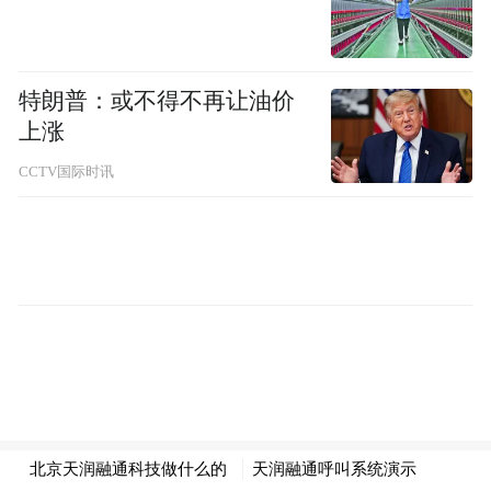
石夹沟（图片来源：东方ＩＣ）
特朗普：或不得不再让油价
上涨
一路行来，奇观胜景又何止于数；刀削斧
CCTV国际时讯
劈，薄如纸翼的五座石峰，突兀而起，名
之：如来神掌；绝壁相对，仅数尺狭缝，栈
道嵌壁，碧潭盈底，称之：石夹门；百尺巨
石斜峭壁之间，形若盔甲猛士，号之：将军
头；壁立千仞，岩面细缝排步，状似卷册，
字之：万卷书。情人谷，忘忧谷，碧玉潭，
水晶湖，舍身崖，灯杆石，老君崖，一线
天，万丈坑，五猴下山，石夹云海，鳄鱼出
水，别有洞天，绿色长廊，移步换景，数不