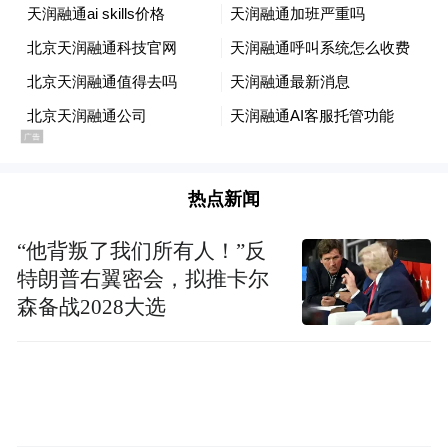
胜数，目不暇接，美不胜收！ 春来万木竞
绿，金秋层林尽染，盛夏清凉，入冬银妆素
裹。好一处如诗如画的人间仙境--这就是迷人
的石夹沟。
热点新闻
交通：
“他背叛了我们所有人！”反
特朗普右翼密会，拟推卡尔
火车：
森备战2028大选
路线一：从重庆火车北站(龙头寺火车站)乘到
涪陵的火车(参考价8-16元/人)，再从涪陵火
车站乘长安车或金杯车到石夹沟景区(参考价