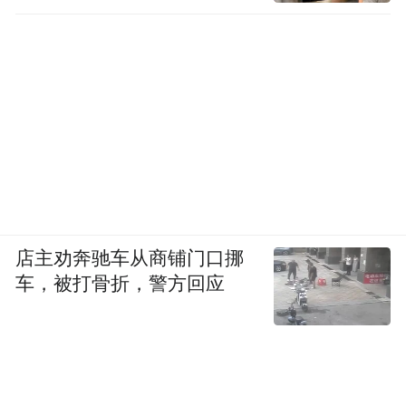
在烈士墓乘265路/17站到终点（2元）就是朝
天门交通广场，广场的楼下就是朝天门长途
汽车站（这也是重庆山城的特色）。
早上坐大巴去丰都(早班是7：30),65元/2.5小
时到丰都县城,但是您不用进城，要求在丰都
长江大桥下车,然后在此打车（￥15）或坐定
店主劝奔驰车从商铺门口挪
线车（￥3），前往鬼城,游览约3小时（包括
车，被打骨折，警方回应
午餐）。出鬼城后，包车或乘定线车前往雪
玉洞(雪玉洞和鬼城不是一个方向的，鬼城在
长江北岸，雪玉洞在南边,彼此距离大约20公
里),雪玉洞游览两小时,再乘定线车半小时返