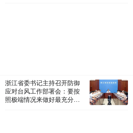
找一个安静典雅的地方喝茶看书，而且这个
地方还是在运河畔，岂不是件让人赏心悦目
的事？冲眼看去，韵和书院内满满的都是
书，厚厚的经典名著、历史传记俨然立在高
耸的书架上，不禁让人有些肃然之感，走近
了，便可看见红木的桌椅静静摆在书架之
间，形成一个个别致的书房，精巧的茶具齐
齐地摆在桌面，一旁的报刊架里随意地摆着
浙江省委书记主持召开防御
各类报刊。在这里喝茶看书，过上一天，大
应对台风工作部署会：要按
概是许多文人的心头所爱吧。书房深处摆着
照极端情况来做好最充分的
一套小巧精致的茶具，这里时而还会有功夫
准备
茶的表演。书院一侧有“运河船娘家宴”，可
以用餐。韵和书院的早场从早上7点至下午5