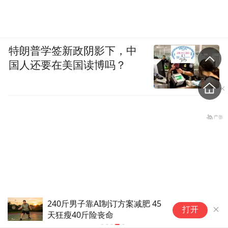
鼓岭气温比市区低5摄氏度左右。入夏以来，
每天在晨昏时候到鼓岭登山、避暑的市民达
数千人之多。
特朗普学签新政阴影下，中
国人还要在美国读博吗？
火红的红叶石楠，树形秀美的山杜英，还有
桂花、茶花等各色花木，都为鼓岭景区增
色。极富盛名的福州四大古树之一——柳杉
王，郁郁葱葱；在它旁边有一口天然水井，
终年不竭，水质甘醇，与柳杉王相映成趣。
坐在园中，感受阵阵凉风吹拂，舒适惬意。
240斤男子靠AI制订方案减肥 45
打开
天狂瘦40斤险丧命