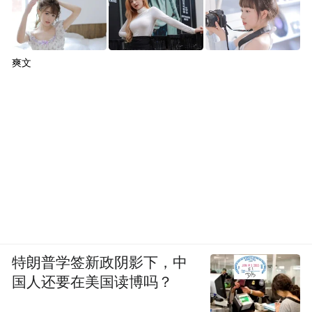
丰都县位于四川盆地东南边缘，境跨长江两
岸，地处长江上游，上距重庆172公里，下游
距宜昌476公里,全县幅员面积2910平方公
爽文
里，总人口74万人。丰都，自古以来就是文
化名城，是中国最有特色，最有名气的历史
文化小镇，以其作为阴曹地府所在的丰富的
鬼文化而蜚生古今中外。这里流传著许多鬼
神传说，《西游记》、《聊斋志异》、《说
岳全传》、《钟馗传》等许多中外文学名著
对“鬼城”丰都均有生动描述，颇富传奇色
彩。
特朗普学签新政阴影下，中
国人还要在美国读博吗？
交通：