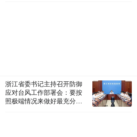
从重庆乘汽车到武隆的游客，可到朝天门汽
车站乘坐重庆直达武隆的汽车，早点6：00到
下午18：00每半小时一班车，全程票价65：
00元人民币。途渝涪高速公路，再经319国道
到达武隆汽车站。
游览武隆，从各路交通到达武隆后，前往武
浙江省委书记主持召开防御
隆汽车站，转车去想去的旅游景点。
应对台风工作部署会：要按
照极端情况来做好最充分的
准备
1、仙女山森林公园线每天有直达三个景区的
车，若到仙女山，乘直达车不含门票13元/
人；