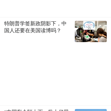
县东北部，处于长江三峡黄金旅游线上，东
西长12公里，南北宽7公里，平均海拔1500
米，最高峰1934米，可游面积6000公顷。是
特朗普学签新政阴影下，中
重庆市国家级森林公园中区域面积最大，唯
国人还要在美国读博吗？
一的土家少数民族旅游风景区，是游人度
假、休闲、科考、探险的胜地。