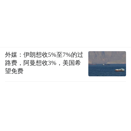
常凉快，但进入时还应十分小心，如果想下
到洞内第二、三层，最好还是备上手电。
葛岭别墅、吴山城隍阁、粮仓咖啡、韵和书
院
外媒：伊朗想收5%至7%的过
路费，阿曼想收3%，美国希
喜爱在周末逛西湖的朋友一定不会对葛岭的
望免费
别墅群陌生，这里可是新人们最喜欢拍婚纱
的地方之一。但这可不是葛岭的全部哦。葛
岭的别墅群不仅适合新人，更适合想要聚会
又怕晒的文艺青年，民国别墅的复古情怀，
配合古树掩映下的西子湖，是不是非常的诗
情画意呢。