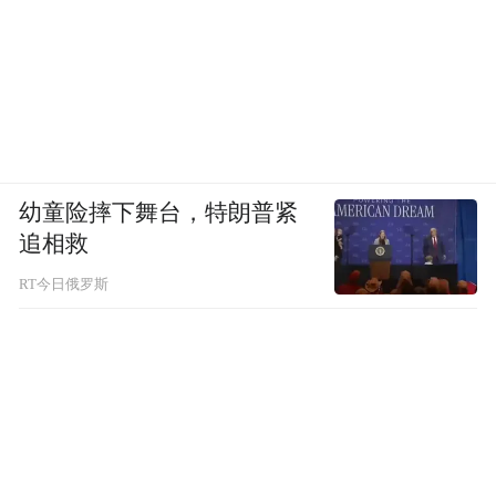
点，晚上从下午5点至晚上11点，买上一杯茶
便可在这悠闲地坐上很久，茶价在70至120之
间。是文人雅士聚会、读书讨论的不二首
选。
幼童险摔下舞台，特朗普紧
追相救
三、福州
RT今日俄罗斯
鼓岭
清凉指数：★★★★★