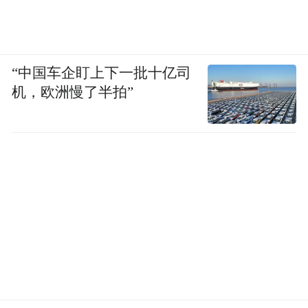
受。
玉皇山紫来洞
“中国车企盯上下一批十亿司
机，欧洲慢了半拍”
紫来洞取名自“紫气东来”，坐落于玉皇山的
山腰处，玉皇山的温度本就比山下要凉快一
些，而紫来洞的温度更是让人觉得夏天似乎
已在几米开外了。从玉皇山入口至紫来洞，
约莫要走上二十多分钟的楼梯路，适合早起
爬山锻炼，又或者可以沿一侧的盘山公路驾
车，停车场距紫来洞不过五分钟路程。夏天
的玉皇山，爬山的人寥寥可数，可是一到紫
云洞，麻将声、打牌声、聊天声便一同而