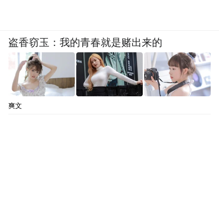
60岁以上持老年证购买优惠票30元\人。
盗香窃玉：我的青春就是赌出来的
丰都
爽文
丰都是著名的旅游名城，周属巴国，曾建“巴
子别都”，东汉和帝永元二年（公元90年）建
县，以“鬼城”扬名海内外，被誉为东方“神曲
之乡”。境内有名山、雪玉洞两个4A级景区和
国家级森林公园双桂山、鬼王石刻等众多景
点，年均接待游客百万人次以上。