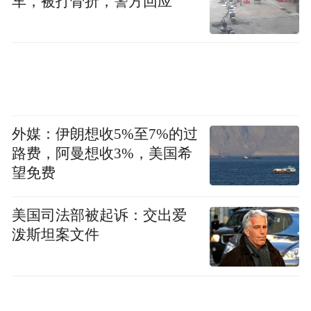
车，被打骨折，警方回应
白涛。
长途客车
重庆红旗河沟车站每天都有多班长途客车开
外媒：伊朗想收5%至7%的过
往涪陵，票价在46元/人左右。然后在涪陵新
路费，阿曼想收3%，美国希
车站(东站)乘到石夹沟(武陵山乡)的客车，每
望免费
天9：50，12：20，13：40，16：00各一
班，参考价12.5元/人。
美国司法部被起诉：交出爱
泼斯坦案文件
建议：相对而言，重庆到涪陵石夹沟乘火车
比乘长途客车更方便，票价更便宜，用时更