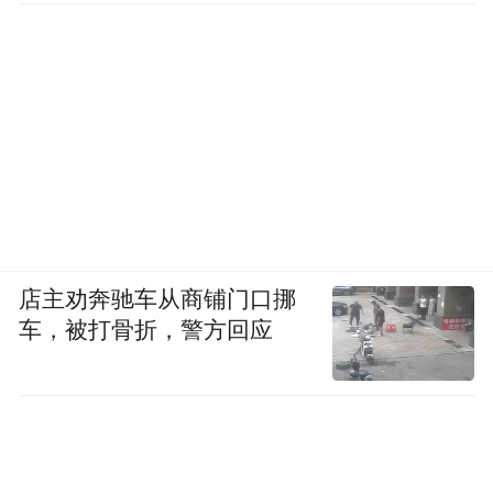
漫，万木竞发；夏天，凉风习习，爽心宜
人；秋天，漫山红叶，层林尽染；冬天，山
舞银蛇，一派北国风光。真可谓“春如滴、夏
如梦、秋如醉、冬如玉”。公园里独具特色的
土家吊脚楼、迎宾咂酒、土家情歌对唱、摆
手舞等民俗风情表演将使您留连忘返。
交通：
店主劝奔驰车从商铺门口挪
车，被打骨折，警方回应
在重庆朝天门汽车站乘坐到石柱县的班车，
车程5小时，票价72元/人；