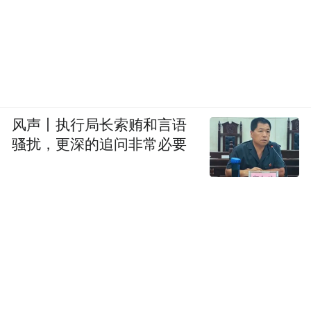
然后在石柱汽车站乘坐班车前往黄水镇，1小
时1班，车程2.5小时，15~25元/人；
到黄水后，有很多小旅游面包车可以直接到
森林公园门口，车票1元。
风声丨执行局长索贿和言语
骚扰，更深的追问非常必要
门票：30元
景区开放时间：8：00—18：00
儿童票：身高1.2米—1.5米购买优惠票30元
\人，1.2米以下免票