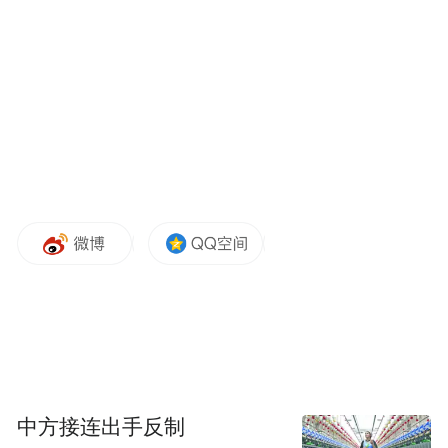
而下，气势壮观；蜿蜒一千六百多米的青天
峡地缝冠绝天下，两壁峭崖仅隔数尺，直插
云端。探步其间，神摄气敛，幽谧古奇之感
顿生。
中方接连出手反制