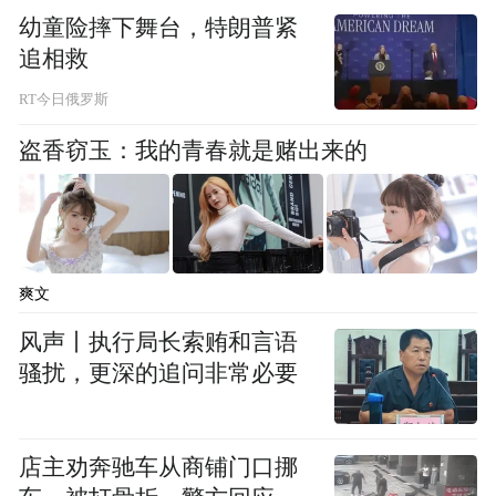
幼童险摔下舞台，特朗普紧
20元/人)。
追相救
RT今日俄罗斯
路线二：从重庆火车北站(龙头寺火车站)乘到
盗香窃玉：我的青春就是赌出来的
涪陵白涛站的火车(参考价8元/人)，再从涪陵
白涛火车站乘长安车或金杯车到石夹沟景区
(参考价12元/人)。
爽文
比较：重庆到涪陵的火车很多，车票也不是
风声丨执行局长索贿和言语
很紧张，但转汽车要麻烦些；重庆到涪陵白
骚扰，更深的追问非常必要
涛站的火车目前每天只有5609次一趟，相对
车票要紧张些，但好处是转汽车方便，所有
店主劝奔驰车从商铺门口挪
涪陵到山窝场乡和武陵山乡的汽车都要经过