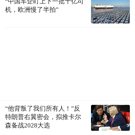
“中国车企盯上下一批十亿司
黄水森林公园(图片来源：东方IC)
机，欧洲慢了半拍”
公园内旅游资源极其丰富，有土家乐园“毕兹
卡绿宫”、高原明珠“黄水湖”、原始森林“大
风堡”、水上仙境“万盛坝”、天然画廊“油草
河”、“中国一号水杉母树”等景区（点）36
处。这里不但是天然氧吧、自然空调，而且
还是植物王国、山珍基地、动物乐园。公园
内除了常见树种3000余种外，还有国家珍稀
保护植物——中国一号水杉母树、红豆杉、
“他背叛了我们所有人！”反
大青树、香果树、黄杉、活页铁线装蕨等。
特朗普右翼密会，拟推卡尔
人迹罕至的原始森林区成了豹、獐、雉等50
森备战2028大选
余种野生动物的乐园。公园的春天，山花浪