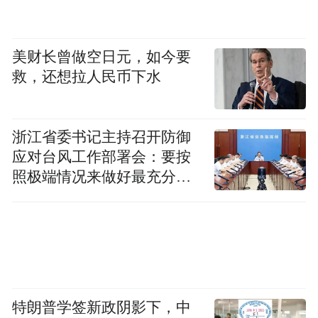
短。可以考虑去程乘火车，回程乘汽车。
美财长曾做空日元，如今要
仙女山：
救，还想拉人民币下水
仙女山位于武隆县内乌江东岸，方园400多平
浙江省委书记主持召开防御
应对台风工作部署会：要按
方公里，森林面积30多万亩，草场面积十多
照极端情况来做好最充分的
万亩，海拔在1800米以上的山峰共12座，其
准备
主峰2033米，为武隆最高峰。其中一峰状若
巫山神女峰，故将此群峰称为“仙女山”。
特朗普学签新政阴影下，中