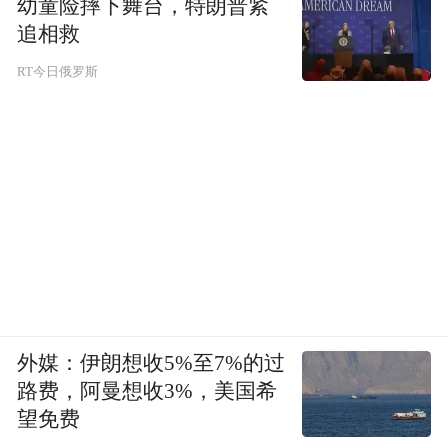
幼童险摔下舞台，特朗普紧
丽的山峰，苍翠欲滴的林海，绿茵似毯的草
追相救
甸，含烟凝碧的仙女池，林中珍禽嬉戏，百
RT今日俄罗斯
鸟争鸣。春日芳草鲜美，百花盛开；夏时清
风送爽，一片葱笼；金秋色彩缤纷，天高云
淡；冬季银装素裹，白雪皑皑。四季风光各
异，景色如诗如画。会仙山居，瑶池仙屋、
林海苍茫、幽谷鸟鸣、草场马儿肥壮，牛羊
成群，跑马、赛车使人情趣顿生，求知探秘
科考探险、摄影写生，使人回归自然，返朴
归真。
外媒：伊朗想收5%至7%的过
路费，阿曼想收3%，美国希
交通：
望免费