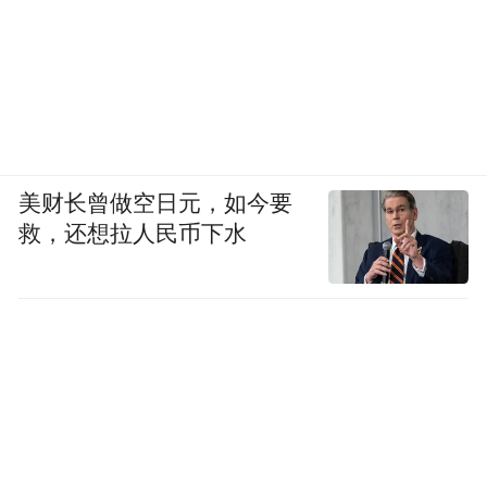
2、若到天生三桥请乘坐天生三桥的车10元/
人，到龙水峡地缝的乘坐武隆到火炉/龙水峡
地缝的车票价10元/人。
美财长曾做空日元，如今要
3、由于没有武隆到芙蓉洞直达车，只能乘武
救，还想拉人民币下水
隆到江口镇的客车再到江口镇去转车去。
黄水森林公园：
黄水国家森林公园位于重庆石柱土家族自治