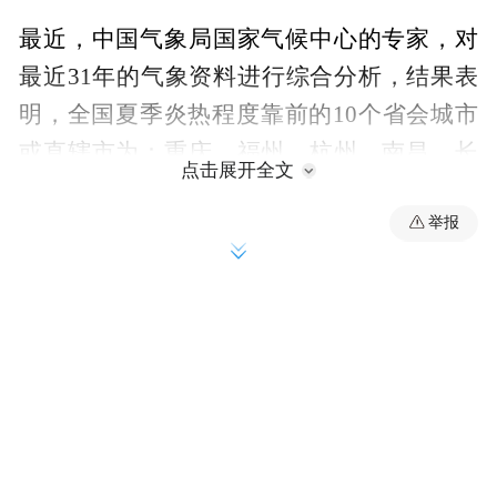
最近，中国气象局国家气候中心的专家，对
最近31年的气象资料进行综合分析，结果表
明，全国夏季炎热程度靠前的10个省会城市
或直辖市为：重庆、福州、杭州、南昌、长
点击展开全文
沙、武汉、西安、南京、合肥、南宁。
举报
新的三大火炉二易主，虽然时值立秋，但秋
老虎的威力不容小觑，我们一起来看看在新
三大火炉在哪避暑纳凉吧。
一、重庆