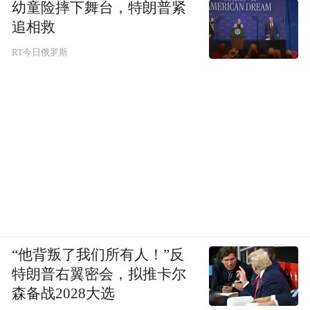
幼童险摔下舞台，特朗普紧
雅致，是粮仓咖啡给人的印象，店内的木制
追相救
摆设也令人自然的气息阵阵袭来，颇有格调
RT今日俄罗斯
的装饰必然能够让文艺青年们流连忘返。陷
在软软的沙发里，随手翻阅各类杂志，酷热
的时间就这么悄悄过去了。店内不仅提供咖
啡，还有各类主食、饮品，在这里地待上一
天也不失为炎炎夏日避暑的绝佳选择。天气
好的时候，晚上7点，粮仓咖啡还会放映露天
电影，白日的暑气渐渐消退，坐在凉椅上，
习习晚风吹动荷叶、荷花，此时悠悠地看上
一部电影，惬意感便悄然而来。
“他背叛了我们所有人！”反
特朗普右翼密会，拟推卡尔
森备战2028大选
粮仓咖啡不远处，就是韵和书院。在夏天，