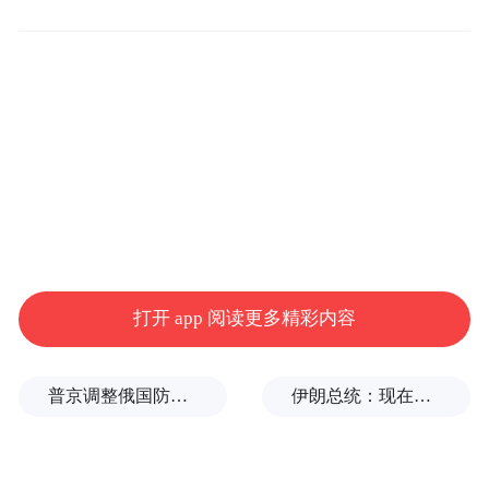
石夹沟
石夹沟景区位于重庆市涪陵区城东南约45公
里的武陵山乡（原龙塘乡）境内，平均海拔
约1500米，属著名的武陵山脉西南段，景区
方圆面积约30平方公里。景区山势奇峻多
姿，原生植被丰富，种类繁多；空气清新宜
人，生态环境极其优良，完全可以媲美陶渊
打开 app 阅读更多精彩内容
明笔下的桃花源胜境。山、林、泉、洞、
瀑、湖、潭、峡、坑一应俱全，游资源极为
普京调整俄国防部高层人事布局，重用实战将领削弱“办公室将军”
伊朗总统：现在与最高领袖的联系非常困难
丰富。 十里大峡谷雄阔壮美，谷底奇石叠
垒，溪流淙淙；千尺三叠瀑直挂绝岭，飞泻