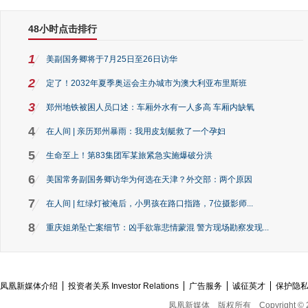
48小时点击排行
1
美副国务卿将于7月25日至26日访华
2
定了！2032年夏季奥运会主办城市为澳大利亚布里斯班
3
郑州地铁被困人员口述：车厢外水有一人多高 车厢内缺氧
4
在人间 | 亲历郑州暴雨：我用皮划艇救了一个孕妇
5
生命至上！第83集团军某旅紧急实施爆破分洪
6
美国常务副国务卿访华为何选在天津？外交部：两个原因
7
在人间 | 红绿灯被淹后，小男孩在路口指路，7位摄影师...
8
重庆姐弟坠亡案细节：凶手欲靠悲情蒙混 警方现场勘察发现...
凤凰新媒体介绍
投资者关系 Investor Relations
广告服务
诚征英才
保护隐
凤凰新媒体
版权所有
Copyright © 