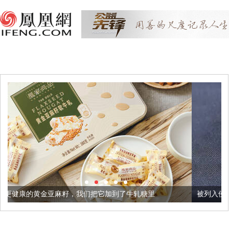
籽，我们把它加到了牛轧糖里
被列入佛家七宝的它到底有多