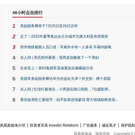
48小时点击排行
1
美副国务卿将于7月25日至26日访华
2
定了！2032年夏季奥运会主办城市为澳大利亚布里斯班
3
郑州地铁被困人员口述：车厢外水有一人多高 车厢内缺氧
4
在人间 | 亲历郑州暴雨：我用皮划艇救了一个孕妇
5
生命至上！第83集团军某旅紧急实施爆破分洪
6
美国常务副国务卿访华为何选在天津？外交部：两个原因
7
在人间 | 红绿灯被淹后，小男孩在路口指路，7位摄影师...
8
重庆姐弟坠亡案细节：凶手欲靠悲情蒙混 警方现场勘察发现...
凤凰新媒体介绍
投资者关系 Investor Relations
广告服务
诚征英才
保护隐
凤凰新媒体
版权所有
Copyright © 