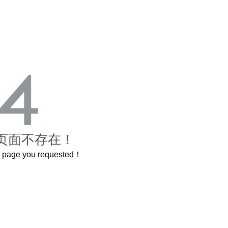
页面不存在！
he page you requested！
曲奇届的“爱马仕”把你的爱封在罐子里送给TA