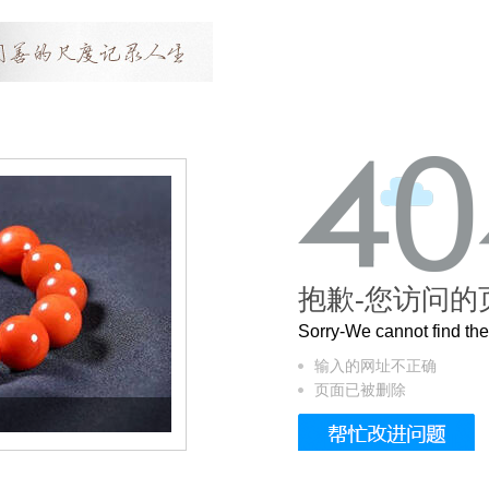
抱歉-您访问的
Sorry-We cannot find t
输入的网址不正确
页面已被删除
这个3.2米的长卷，还原了600岁的紫禁城