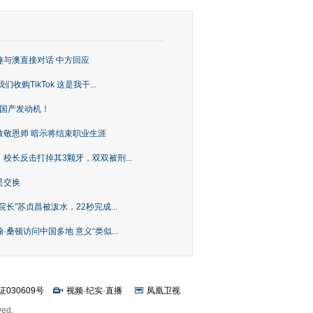
趣与澳直接对话 中方回应
购TikTok 这是我干...
上国产发动机！
致敬恩师 暗示将结束职业生涯
校长反击打掉其3颗牙，双双被刑...
是交换
长”苏贞昌被泼水，22秒完成...
桑顿访问中国多地 意义“类似...
证030609号
视频
·
纪实
·
直播
凤凰卫视
ved.