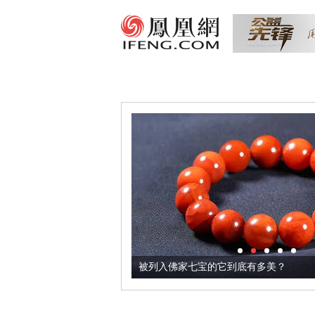
把它加到了牛轧糖里
被列入佛家七宝的它到底有多美？