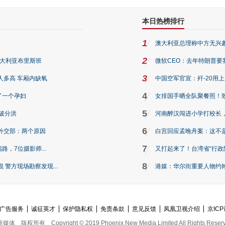
本日热榜排行
1
澳大利亚总理称中方无兴
2
澳大利亚布里斯班
微软CEO：去年特朗普要我们收
3
人多高 车厢内缺氧
中国空军官宣：歼-20用
4
了一个孕妇
女排国手晒全队聚餐照！
5
破分洪
河南醉汉闯进小学打校长，
6
外交部：两个原因
白宫回应孟晚舟案：这不
7
路，7位摄影师...
又打起来了！台湾省“行政院
8
警方现场勘察发现...
港媒：华尔街重要人物约翰·
广告服务
诚征英才
保护隐私权
免责条款
意见反馈
凤凰卫视介绍
京ICP
新媒体
版权所有
Copyright © 2019 Phoenix New Media Limited All Rights Reser