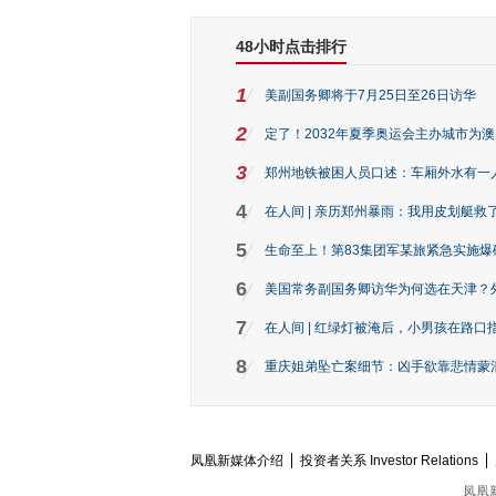
48小时点击排行
1
美副国务卿将于7月25日至26日访华
2
定了！2032年夏季奥运会主办城市为
3
郑州地铁被困人员口述：车厢外水有一
4
在人间 | 亲历郑州暴雨：我用皮划艇救
5
生命至上！第83集团军某旅紧急实施爆
6
美国常务副国务卿访华为何选在天津？
7
在人间 | 红绿灯被淹后，小男孩在路口指
8
重庆姐弟坠亡案细节：凶手欲靠悲情蒙混 
凤凰新媒体介绍
投资者关系 Investor Relations
凤凰