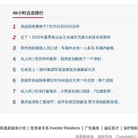
48小时点击排行
1
美副国务卿将于7月25日至26日访华
2
定了！2032年夏季奥运会主办城市为澳大利亚布里斯班
3
郑州地铁被困人员口述：车厢外水有一人多高 车厢内缺氧
4
在人间 | 亲历郑州暴雨：我用皮划艇救了一个孕妇
5
生命至上！第83集团军某旅紧急实施爆破分洪
6
美国常务副国务卿访华为何选在天津？外交部：两个原因
7
在人间 | 红绿灯被淹后，小男孩在路口指路，7位摄影师...
8
重庆姐弟坠亡案细节：凶手欲靠悲情蒙混 警方现场勘察发现...
凤凰新媒体介绍
投资者关系 Investor Relations
广告服务
诚征英才
保护隐
凤凰新媒体
版权所有
Copyright © 