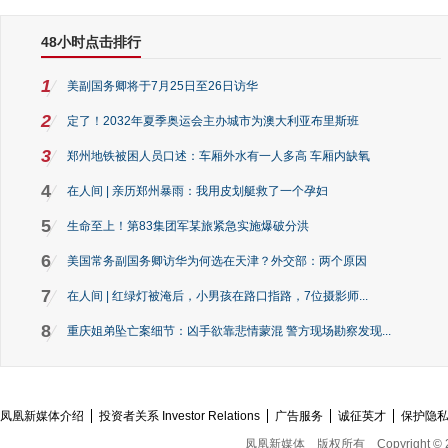
48小时点击排行
1
美副国务卿将于7月25日至26日访华
2
定了！2032年夏季奥运会主办城市为澳大利亚布里斯班
3
郑州地铁被困人员口述：车厢外水有一人多高 车厢内缺氧
4
在人间 | 亲历郑州暴雨：我用皮划艇救了一个孕妇
5
生命至上！第83集团军某旅紧急实施爆破分洪
6
美国常务副国务卿访华为何选在天津？外交部：两个原因
7
在人间 | 红绿灯被淹后，小男孩在路口指路，7位摄影师...
8
重庆姐弟坠亡案细节：凶手欲靠悲情蒙混 警方现场勘察发现...
凤凰新媒体介绍
投资者关系 Investor Relations
广告服务
诚征英才
保护隐
凤凰新媒体
版权所有
Copyright © 