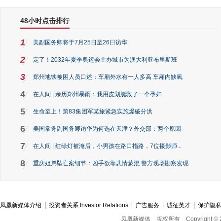
48小时点击排行
1
美副国务卿将于7月25日至26日访华
2
定了！2032年夏季奥运会主办城市为澳大利亚布里斯班
3
郑州地铁被困人员口述：车厢外水有一人多高 车厢内缺氧
4
在人间 | 亲历郑州暴雨：我用皮划艇救了一个孕妇
5
生命至上！第83集团军某旅紧急实施爆破分洪
6
美国常务副国务卿访华为何选在天津？外交部：两个原因
7
在人间 | 红绿灯被淹后，小男孩在路口指路，7位摄影师...
8
重庆姐弟坠亡案细节：凶手欲靠悲情蒙混 警方现场勘察发现...
凤凰新媒体介绍
投资者关系 Investor Relations
广告服务
诚征英才
保护隐
凤凰新媒体
版权所有
Copyright © 