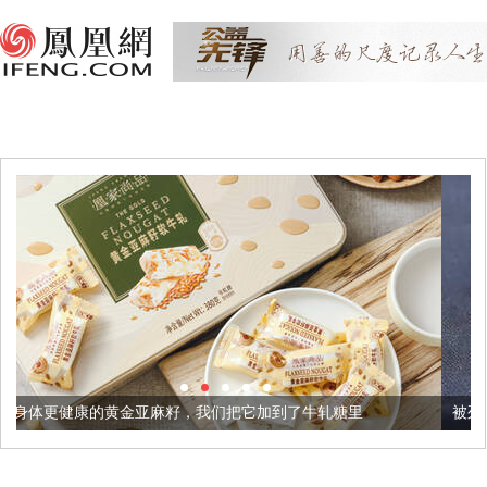
亚麻籽，我们把它加到了牛轧糖里
被列入佛家七宝的它到底